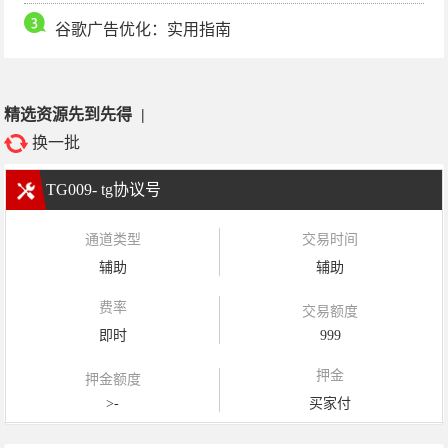
谷歌广告优化：实用指南
精选资源先到先得
|
换一批
TG009- tg协议号
通道类型
交易时间
辅助
辅助
费率
交易额度
即时
999
押金
押金额度
>-
买家付