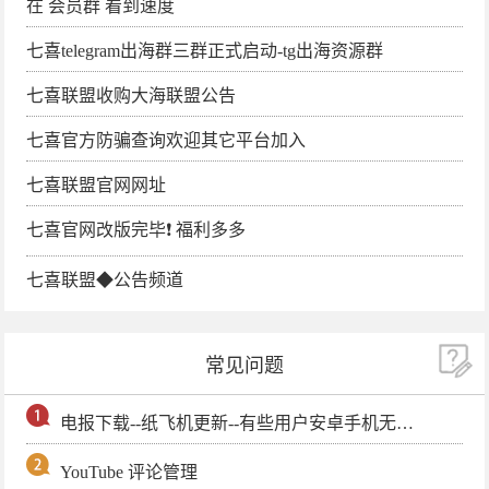
在 会员群 看到速度
七喜telegram出海群三群正式启动-tg出海资源群
七喜联盟收购大海联盟公告
七喜官方防骗查询欢迎其它平台加入
七喜联盟官网网址
七喜官网改版完毕❗️ 福利多多
七喜联盟◆公告频道
常见问题
电报下载--纸飞机更新--有些用户安卓手机无法更新电报软件
YouTube 评论管理