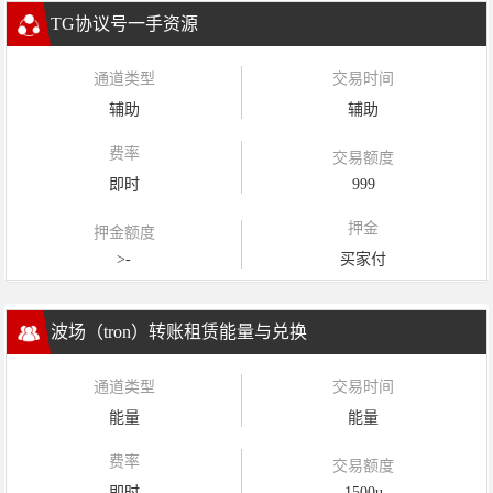
TG协议号一手资源
通道类型
交易时间
辅助
辅助
费率
交易额度
即时
999
押金
押金额度
>-
买家付
波场（tron）转账租赁能量与兑换
通道类型
交易时间
能量
能量
费率
交易额度
即时
1500u