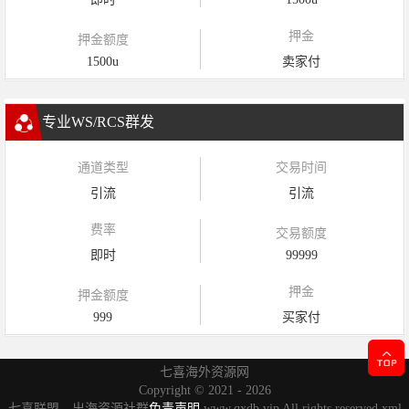
押金
押金额度
1500u
卖家付
专业WS/RCS群发
通道类型
交易时间
引流
引流
费率
交易额度
即时
99999
押金
押金额度
999
买家付
七喜海外资源网
Copyright ©
2021 - 2026
七喜联盟，出海资源社群
免责声明
www.qxdb.vip All rights reserved
xml