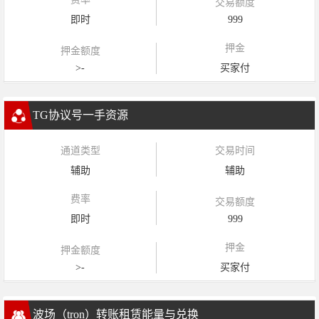
交易额度
即时
999
押金
押金额度
>-
买家付
TG协议号一手资源
通道类型
交易时间
辅助
辅助
费率
交易额度
即时
999
押金
押金额度
>-
买家付
波场（tron）转账租赁能量与兑换