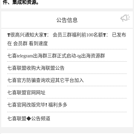
件、集成和资源。
公告信息
❣️很高兴通知大家❣️： 会员三群福利前100名额❣️： 已发布
在 会员群 看到速度
七喜telegram出海群三群正式启动-tg出海资源群
七喜联盟收购大海联盟公告
七喜官方防骗查询欢迎其它平台加入
七喜联盟官网网址
七喜官网改版完毕❗️ 福利多多
七喜联盟◆公告频道