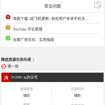
常见问题
电报下载--纸飞机更新--有些用户安卓手机无法更新电报软件
YouTube 评论管理
谷歌广告优化：实用指南
精选资源先到先得
|
换一批
TG009- tg协议号
通道类型
交易时间
辅助
辅助
费率