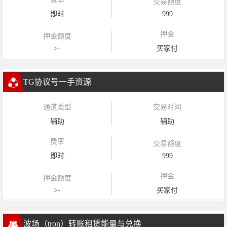
交易额度
即时
999
押金
押金额度
>-
买家付
TG协议号一手资源
通道类型
交易时间
辅助
辅助
费率
交易额度
即时
999
押金
押金额度
>-
买家付
波场（tron）转账租赁能量与兑换