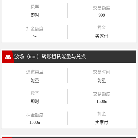
费率
交易额度
即时
999
押金
押金额度
>-
买家付
波场（tron）转账租赁能量与兑换
通道类型
交易时间
能量
能量
费率
交易额度
即时
1500u
押金
押金额度
1500u
卖家付