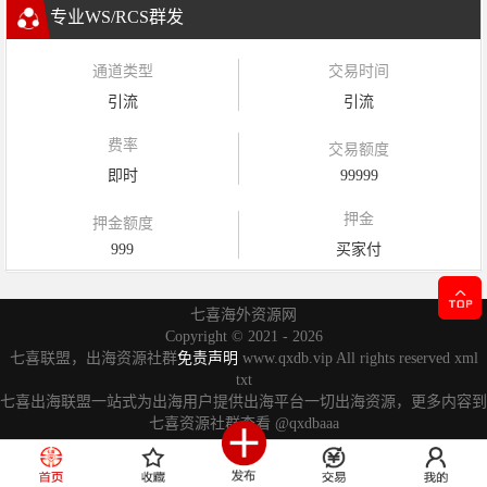
专业WS/RCS群发
通道类型
交易时间
引流
引流
费率
交易额度
即时
99999
押金
押金额度
999
买家付
七喜海外资源网
Copyright ©
2021 - 2026
七喜联盟，出海资源社群
免责声明
www.qxdb.vip All rights reserved
xml
txt
七喜出海联盟一站式为出海用户提供出海平台一切出海资源，更多内容到
七喜资源社群查看
@qxdbaaa