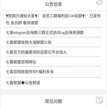
公告信息
❣️很高兴通知大家❣️： 会员三群福利前100名额❣️： 已发布
在 会员群 看到速度
七喜telegram出海群三群正式启动-tg出海资源群
七喜联盟收购大海联盟公告
七喜官方防骗查询欢迎其它平台加入
七喜联盟官网网址
七喜官网改版完毕❗️ 福利多多
七喜联盟◆公告频道
常见问题