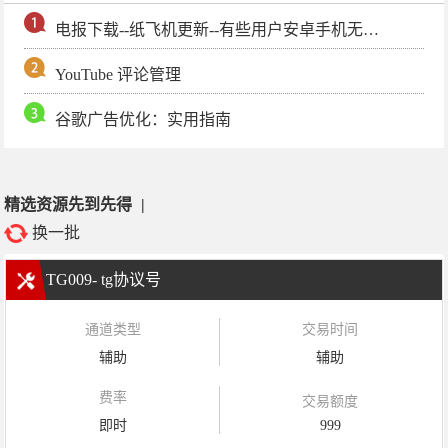
电报下载--纸飞机更新--有些用户安卓手机无法更新电报软件
YouTube 评论管理
谷歌广告优化：实用指南
精选资源先到先得
|
换一批
TG009- tg协议号
通道类型
交易时间
辅助
辅助
费率
交易额度
即时
999