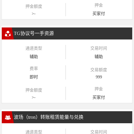
押金
押金额度
>-
买家付
TG协议号一手资源
通道类型
交易时间
辅助
辅助
费率
交易额度
即时
999
押金
押金额度
>-
买家付
波场（tron）转账租赁能量与兑换
通道类型
交易时间