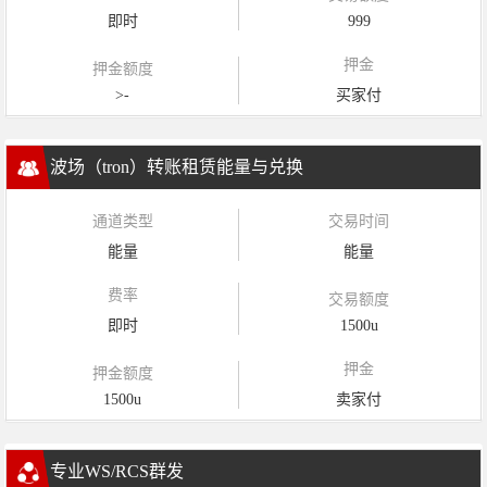
即时
999
押金
押金额度
>-
买家付
波场（tron）转账租赁能量与兑换
通道类型
交易时间
能量
能量
费率
交易额度
即时
1500u
押金
押金额度
1500u
卖家付
专业WS/RCS群发