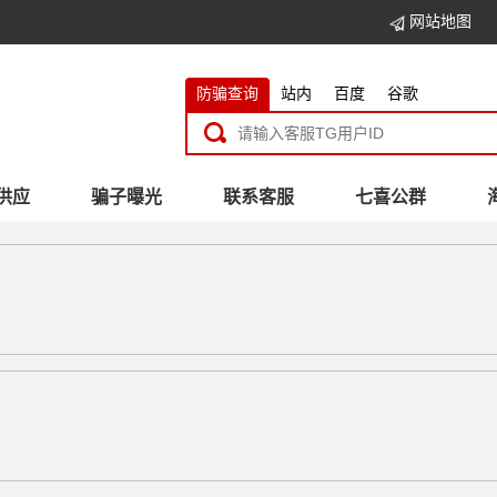
网站地图
防骗查询
站内
百度
谷歌
供应
骗子曝光
联系客服
七喜公群