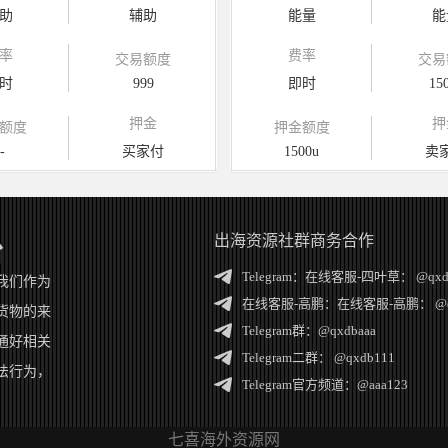
助
辅助
能量
能
率
费率
交易额度
交易
时
999
即时
15
押金
押
额度
押金额度
-
买家付
1500u
卖
出海资源社群商务合作
台
Telegram：
在线客服-四叶草： @qxd
我们作为
在线客服-高鹏：
在线客服-高鹏： @q
货物的来
Telegram群：
@qxdbaaa
通好相关
Telegram二群：
@qxdb111
法行为，
Telegram官方频道：
@aaa123
七喜海外资源网