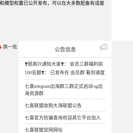
ffusion的代码和模型权重已公开发布，可以在大多数配备有适度
换一批
公告信息
❣️很高兴通知大家❣️： 会员三群福利前
100名额❣️： 已发布在 会员群 看到速度
七喜telegram出海群三群正式启动-tg出
海资源群
七喜联盟收购大海联盟公告
七喜官方防骗查询欢迎其它平台加入
七喜联盟官网网址