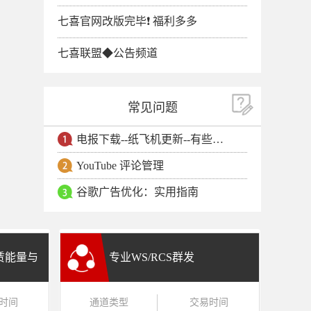
七喜官网改版完毕❗️ 福利多多
七喜联盟◆公告频道
常见问题
电报下载--纸飞机更新--有些用户安卓手机无法更新电报软件
YouTube 评论管理
谷歌广告优化：实用指南
租赁能量与
专业WS/RCS群发
时间
通道类型
交易时间