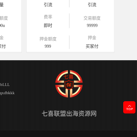
量
引流
引流
费率
额度
交易额度
00u
即时
99999
金
押金
押金额度
家付
999
买家付
bLLL
xdbkkk
七喜联盟出海资源网