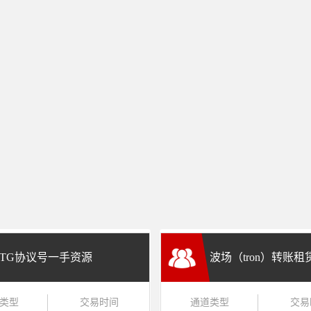
TG协议号一手资源
波场（tron）转账
类型
交易时间
通道类型
交易
兑换