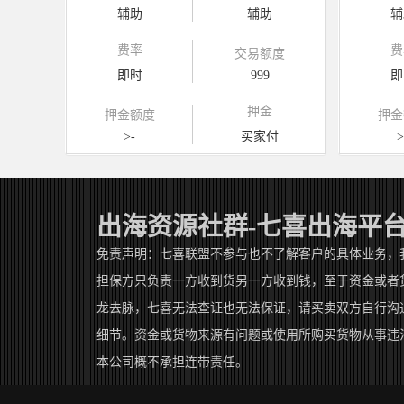
辅助
辅助
辅
费率
费
交易额度
即时
999
即
押金
押金额度
押金
>-
买家付
>
出海资源社群-七喜出海平
免责声明：七喜联盟不参与也不了解客户的具体业务，
担保方只负责一方收到货另一方收到钱，至于资金或者
龙去脉，七喜无法查证也无法保证，请买卖双方自行沟
细节。资金或货物来源有问题或使用所购买货物从事违
本公司概不承担连带责任。