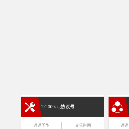
TG009- tg协议号
通道类型
交易时间
通道