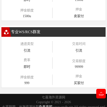
押金
押金额度
1500u
卖家付
专业WS/RCS群发
通道类型
交易时间
引流
引流
费率
交易额度
即时
99999
押金
押金额度
999
买家付
七喜海外资源网
Copyright ©
2021 - 2026
七喜联盟，出海资源社群
免责声明
www.qxdb.vip All rights reserved
xml