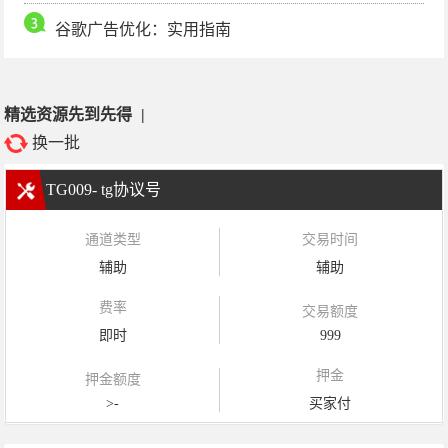
谷歌广告优化：实用指南
精选资源先到先得
|
换一批
TG009- tg协议号
通道类型
交易时间
辅助
辅助
费率
交易额度
即时
999
押金
押金额度
>-
买家付