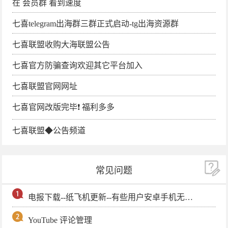
在 会员群 看到速度
七喜telegram出海群三群正式启动-tg出海资源群
七喜联盟收购大海联盟公告
七喜官方防骗查询欢迎其它平台加入
七喜联盟官网网址
七喜官网改版完毕❗️ 福利多多
七喜联盟◆公告频道
常见问题
电报下载--纸飞机更新--有些用户安卓手机无法更新电报软件
YouTube 评论管理