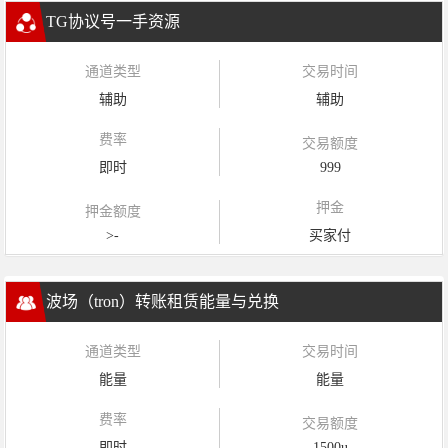
TG协议号一手资源
通道类型
交易时间
辅助
辅助
费率
交易额度
即时
999
押金
押金额度
>-
买家付
波场（tron）转账租赁能量与兑换
通道类型
交易时间
能量
能量
费率
交易额度
即时
1500u