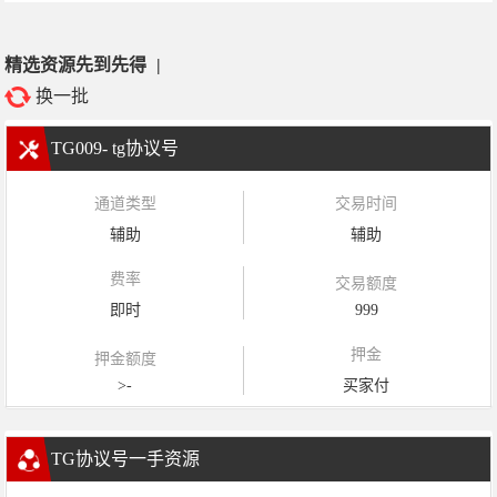
精选资源先到先得
|
换一批
TG009- tg协议号
通道类型
交易时间
辅助
辅助
费率
交易额度
即时
999
押金
押金额度
>-
买家付
TG协议号一手资源