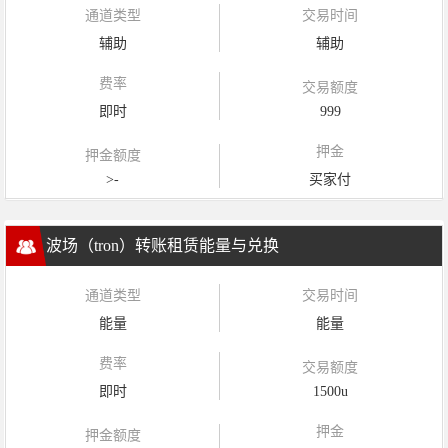
通道类型
交易时间
辅助
辅助
费率
交易额度
即时
999
押金
押金额度
>-
买家付
波场（tron）转账租赁能量与兑换
通道类型
交易时间
能量
能量
费率
交易额度
即时
1500u
押金
押金额度