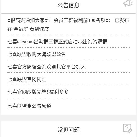
公告信息
❣️很高兴通知大家❣️： 会员三群福利前100名额❣️： 已发布
在 会员群 看到速度
七喜telegram出海群三群正式启动-tg出海资源群
七喜联盟收购大海联盟公告
七喜官方防骗查询欢迎其它平台加入
七喜联盟官网网址
七喜官网改版完毕❗️ 福利多多
七喜联盟◆公告频道
常见问题