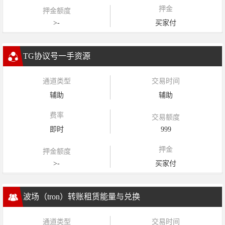
押金
押金额度
>-
买家付
TG协议号一手资源
通道类型
交易时间
辅助
辅助
费率
交易额度
即时
999
押金
押金额度
>-
买家付
波场（tron）转账租赁能量与兑换
通道类型
交易时间