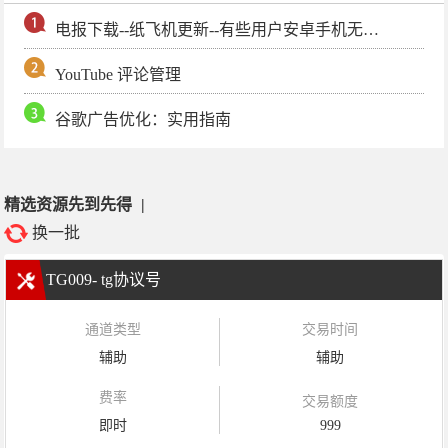
电报下载--纸飞机更新--有些用户安卓手机无法更新电报软件
YouTube 评论管理
谷歌广告优化：实用指南
精选资源先到先得
|
换一批
TG009- tg协议号
通道类型
交易时间
辅助
辅助
费率
交易额度
即时
999