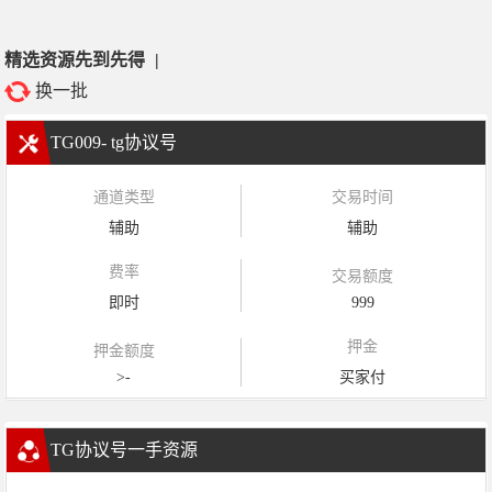
精选资源先到先得
|
换一批
TG009- tg协议号
通道类型
交易时间
辅助
辅助
费率
交易额度
即时
999
押金
押金额度
>-
买家付
TG协议号一手资源