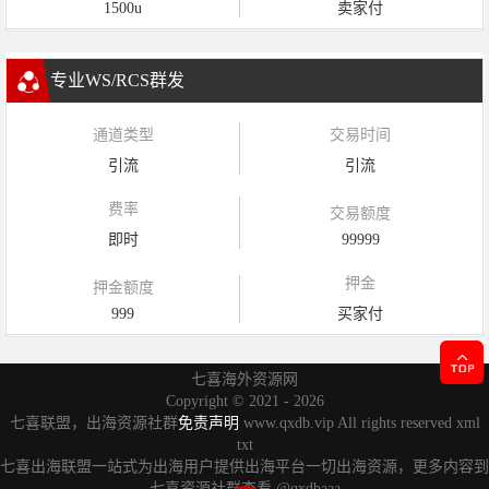
1500u
卖家付
专业WS/RCS群发
通道类型
交易时间
引流
引流
费率
交易额度
即时
99999
押金
押金额度
999
买家付
七喜海外资源网
Copyright ©
2021 - 2026
七喜联盟，出海资源社群
免责声明
www.qxdb.vip All rights reserved
xml
txt
七喜出海联盟一站式为出海用户提供出海平台一切出海资源，更多内容到
七喜资源社群查看
@qxdbaaa