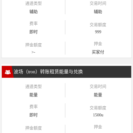
通道类型
交易时间
辅助
辅助
费率
交易额度
即时
999
押金
押金额度
>-
买家付
波场（tron）转账租赁能量与兑换
通道类型
交易时间
能量
能量
费率
交易额度
即时
1500u
押金
押金额度