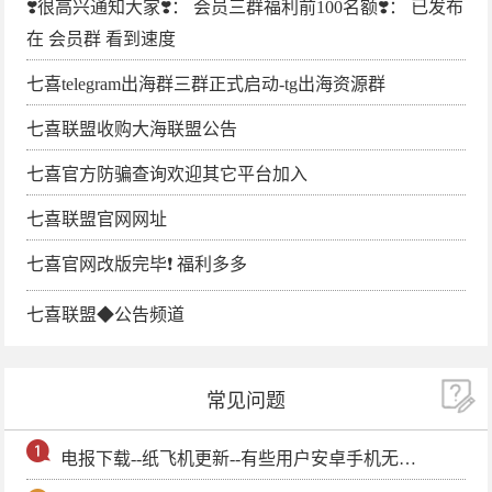
❣️很高兴通知大家❣️： 会员三群福利前100名额❣️： 已发布
在 会员群 看到速度
七喜telegram出海群三群正式启动-tg出海资源群
七喜联盟收购大海联盟公告
七喜官方防骗查询欢迎其它平台加入
七喜联盟官网网址
七喜官网改版完毕❗️ 福利多多
七喜联盟◆公告频道
常见问题
电报下载--纸飞机更新--有些用户安卓手机无法更新电报软件