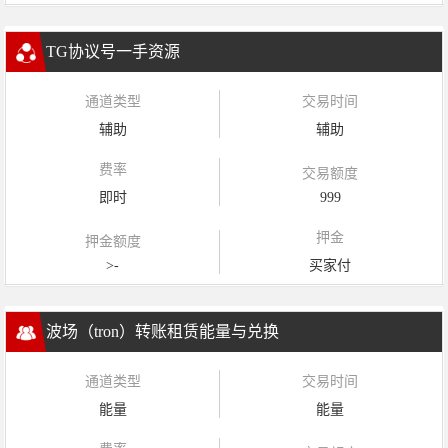
TG协议号一手资源
通道类型
交易时间
辅助
辅助
费率
交易额度
即时
999
押金
押金额度
>-
买家付
波场（tron）转账租赁能量与兑换
通道类型
交易时间
能量
能量