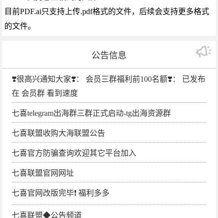
目前PDF.ai只支持上传.pdf格式的文件，后续会支持更多格式
的文件。
公告信息
❣️很高兴通知大家❣️： 会员三群福利前100名额❣️： 已发布
在 会员群 看到速度
七喜telegram出海群三群正式启动-tg出海资源群
七喜联盟收购大海联盟公告
七喜官方防骗查询欢迎其它平台加入
七喜联盟官网网址
七喜官网改版完毕❗️ 福利多多
七喜联盟◆公告频道