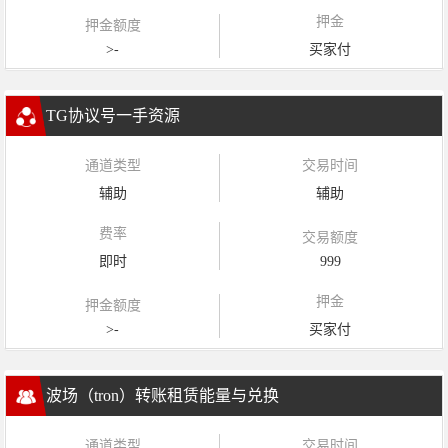
押金
押金额度
>-
买家付
TG协议号一手资源
通道类型
交易时间
辅助
辅助
费率
交易额度
即时
999
押金
押金额度
>-
买家付
波场（tron）转账租赁能量与兑换
通道类型
交易时间