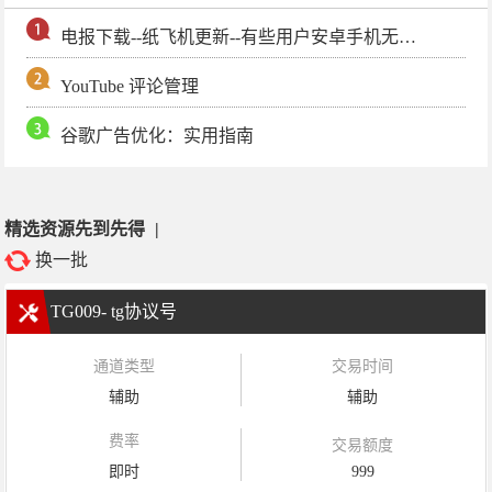
电报下载--纸飞机更新--有些用户安卓手机无法更新电报软件
YouTube 评论管理
谷歌广告优化：实用指南
精选资源先到先得
|
换一批
TG009- tg协议号
通道类型
交易时间
辅助
辅助
费率
交易额度
即时
999