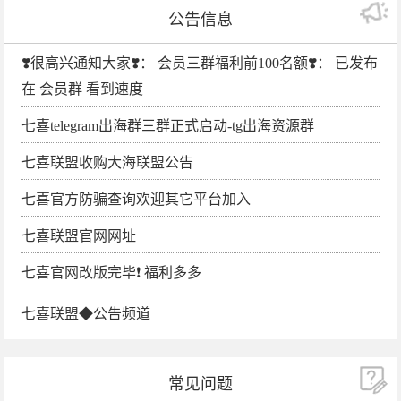
公告信息
❣️很高兴通知大家❣️： 会员三群福利前100名额❣️： 已发布
在 会员群 看到速度
七喜telegram出海群三群正式启动-tg出海资源群
七喜联盟收购大海联盟公告
七喜官方防骗查询欢迎其它平台加入
七喜联盟官网网址
七喜官网改版完毕❗️ 福利多多
七喜联盟◆公告频道
常见问题