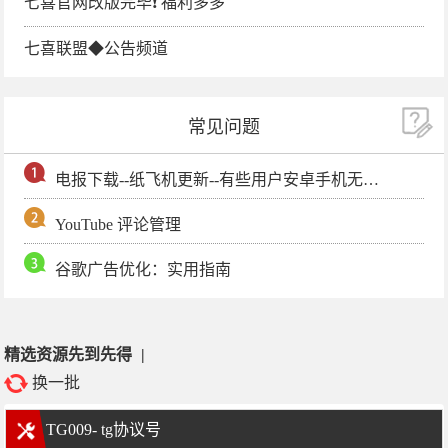
七喜官网改版完毕❗️ 福利多多
七喜联盟◆公告频道
常见问题
电报下载--纸飞机更新--有些用户安卓手机无法更新电报软件
YouTube 评论管理
谷歌广告优化：实用指南
精选资源先到先得
|
换一批
TG009- tg协议号