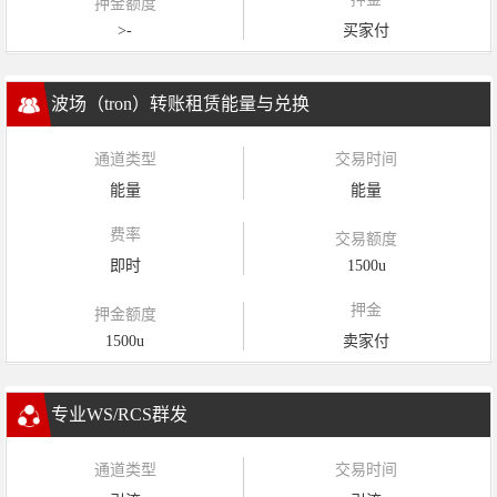
押金额度
>-
买家付
波场（tron）转账租赁能量与兑换
通道类型
交易时间
能量
能量
费率
交易额度
即时
1500u
押金
押金额度
1500u
卖家付
专业WS/RCS群发
通道类型
交易时间