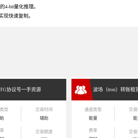
4-bit量化推理。
实现快速复制。
TG协议号一手资源
波场（tron）转账
类型
交易时间
通道类型
交易
兑换
助
辅助
能量
能
率
费率
交易额度
交易