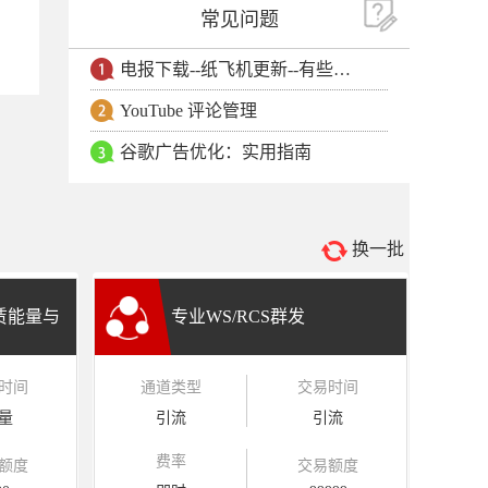
常见问题
电报下载--纸飞机更新--有些用户安卓手机无法更新电报软件
YouTube 评论管理
谷歌广告优化：实用指南
换一批
租赁能量与
专业WS/RCS群发
时间
通道类型
交易时间
量
引流
引流
费率
额度
交易额度