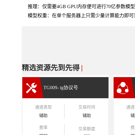
推理：仅需要4GB GPU内存便可进行70亿参数模型的
模型权重：在单个服务器上只需少量计算能力即可
精选资源先到先得
|
TG009- tg协议号
通道类型
交易时间
通道
辅助
辅助
辅
费率
费
交易额度