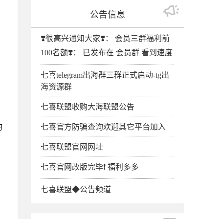
公告信息
❣️很高兴通知大家❣️： 会员三群福利前
100名额❣️： 已发布在 会员群 看到速度
七喜telegram出海群三群正式启动-tg出
海资源群
七喜联盟收购大海联盟公告
的
七喜官方防骗查询欢迎其它平台加入
七喜联盟官网网址
七喜官网改版完毕❗️ 福利多多
七喜联盟◆公告频道