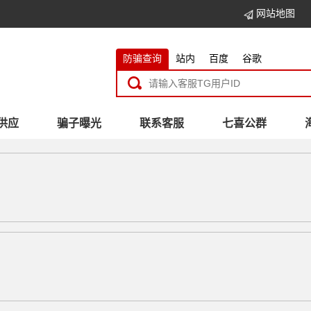
网站地图
防骗查询
站内
百度
谷歌
供应
骗子曝光
联系客服
七喜公群