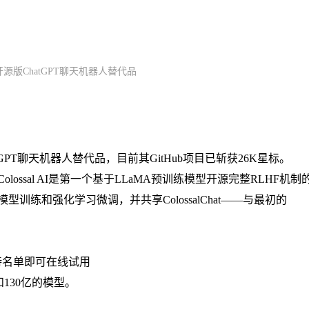
免费开源版ChatGPT聊天机器人替代品
源版ChatGPT聊天机器人替代品，目前其GitHub项目已斩获26K星标。
ssal AI是第一个基于LLaMA预训练模型开源完整RLHF机制
练和强化学习微调，并共享ColossalChat——与最初的
待名单即可在线试用
130亿的模型。