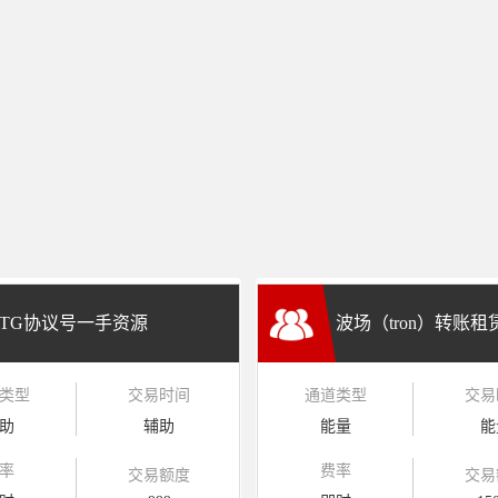
TG协议号一手资源
波场（tron）转账
类型
交易时间
通道类型
交易
兑换
助
辅助
能量
能
率
费率
交易额度
交易