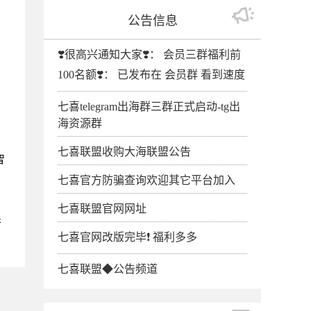
公告信息
❣️很高兴通知大家❣️： 会员三群福利前
100名额❣️： 已发布在 会员群 看到速度
七喜telegram出海群三群正式启动-tg出
海资源群
七喜联盟收购大海联盟公告
智
七喜官方防骗查询欢迎其它平台加入
，
七喜联盟官网网址
并
七喜官网改版完毕❗️ 福利多多
七喜联盟◆公告频道