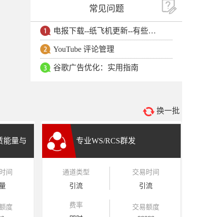
常见问题
电报下载--纸飞机更新--有些用户安卓手机无法更新电报软件
YouTube 评论管理
谷歌广告优化：实用指南
换一批
租赁能量与
专业WS/RCS群发
时间
通道类型
交易时间
量
引流
引流
费率
额度
交易额度