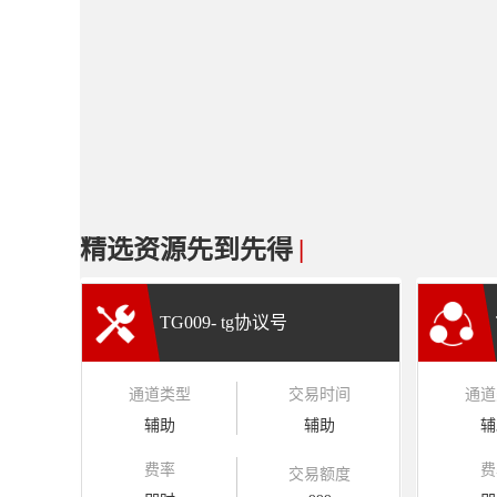
精选资源先到先得
|
TG009- tg协议号
通道类型
交易时间
通道
辅助
辅助
辅
费率
费
交易额度