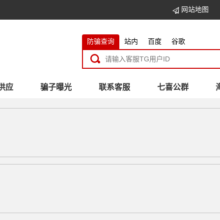
网站地图
防骗查询
站内
百度
谷歌
供应
骗子曝光
联系客服
七喜公群