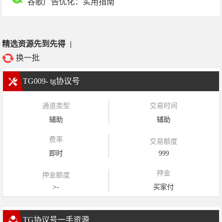
谷歌广告优化：实用指南
精选资源先到先得
|
换一批
TG009- tg协议号
通道类型
交易时间
辅助
辅助
费率
交易额度
即时
999
押金
押金额度
>-
买家付
TG协议号一手资源