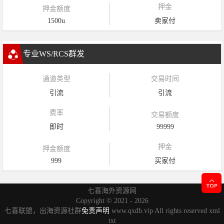
押金
押金额度
1500u
卖家付
专业WS/RCS群发
通道类型
交易时间
引流
引流
费率
交易额度
即时
99999
押金
押金额度
999
买家付
七喜海外资源网
Copyright ©
2021 - 2026
七喜联盟，出海资源社群
免责声明
www.qxdb.vip All rights reserved
xml
txt