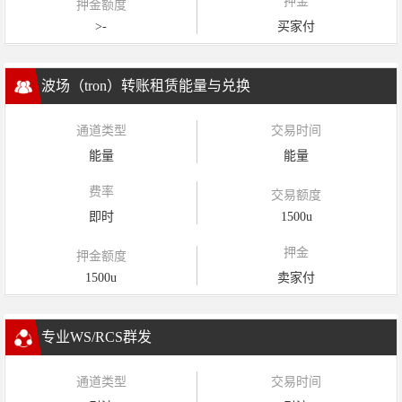
押金
押金额度
>-
买家付
波场（tron）转账租赁能量与兑换
通道类型
交易时间
能量
能量
费率
交易额度
即时
1500u
押金
押金额度
1500u
卖家付
专业WS/RCS群发
通道类型
交易时间