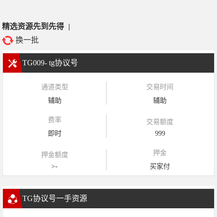
精选资源先到先得
|
换一批
TG009- tg协议号
通道类型
交易时间
辅助
辅助
费率
交易额度
即时
999
押金
押金额度
>-
买家付
TG协议号一手资源