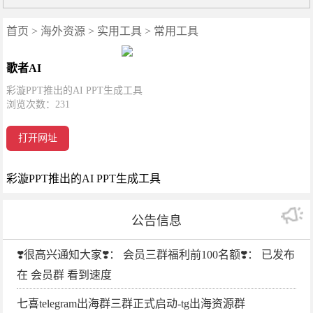
首页
>
海外资源
>
实用工具
>
常用工具
歌者AI
彩漩PPT推出的AI PPT生成工具
浏览次数：
231
打开网址
彩漩PPT推出的AI PPT生成工具
公告信息
❣️很高兴通知大家❣️： 会员三群福利前100名额❣️： 已发布
在 会员群 看到速度
七喜telegram出海群三群正式启动-tg出海资源群