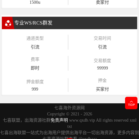
1500u
卖家付
专业WS/RCS群发
通道类型
交易时间
引流
引流
费率
交易额度
即时
99999
押金
押金额度
999
买家付
七喜海外资源网
Copyright ©
2021 - 2026
七喜联盟，出海资源社群
免责声明
www.qxdb.vip All rights reserved
xml
txt
七喜出海联盟一站式为出海用户提供出海平台一切出海资源，更多内容到
七喜资源社群查看
@qxdbaaa