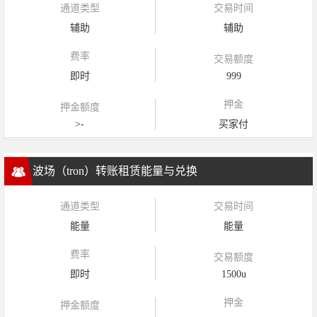
通道类型
交易时间
辅助
辅助
费率
交易额度
即时
999
押金
押金额度
>-
买家付
波场（tron）转账租赁能量与兑换
通道类型
交易时间
能量
能量
费率
交易额度
即时
1500u
押金
押金额度