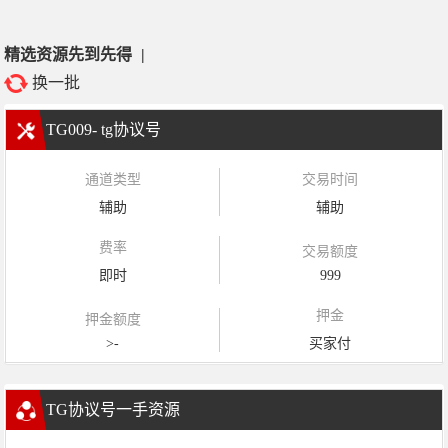
精选资源先到先得
|
换一批
TG009- tg协议号
通道类型
交易时间
辅助
辅助
费率
交易额度
即时
999
押金
押金额度
>-
买家付
TG协议号一手资源