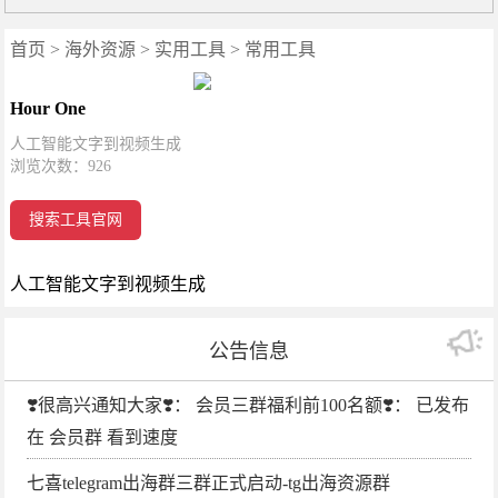
首页
>
海外资源
>
实用工具
>
常用工具
Hour One
人工智能文字到视频生成
浏览次数：
926
搜索工具官网
人工智能文字到视频生成
公告信息
❣️很高兴通知大家❣️： 会员三群福利前100名额❣️： 已发布
在 会员群 看到速度
七喜telegram出海群三群正式启动-tg出海资源群