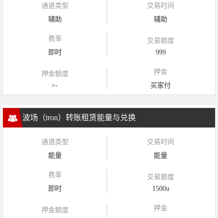
通道类型
交易时间
辅助
辅助
费率
交易额度
即时
999
押金
押金额度
>-
买家付
波场（tron）转账租赁能量与兑换
通道类型
交易时间
能量
能量
费率
交易额度
即时
1500u
押金
押金额度