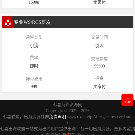
1500u
卖家付
专业WS/RCS群发
通道类型
交易时间
引流
引流
费率
交易额度
即时
99999
押金
押金额度
999
买家付
七喜海外资源网
Copyright ©
2021 - 2026
七喜联盟，出海资源社群
免责声明
www.qxdb.vip All rights reserved
xml
txt
七喜出海联盟一站式为出海用户提供出海平台一切出海资源，更多内容到
七喜资源社群查看
@qxdbaaa