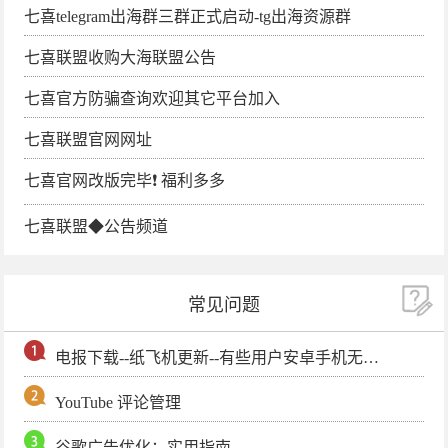
七喜telegram出海群三群正式启动-tg出海资源群
七喜联盟收购大海联盟公告
七喜官方防骗查询欢迎其它平台加入
七喜联盟官网网址
七喜官网改版完毕❗️ 福利多多
七喜联盟◆公告频道
常见问题
电报下载--纸飞机更新--有些用户安卓手机无法更新电报软件
YouTube 评论管理
谷歌广告优化：实用指南