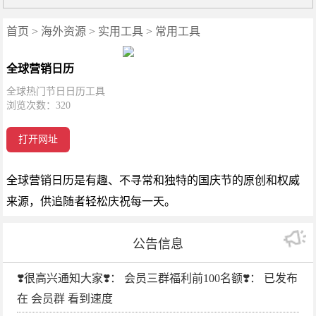
首页
>
海外资源
>
实用工具
>
常用工具
全球营销日历
全球热门节日日历工具
浏览次数：
320
打开网址
全球营销日历是有趣、不寻常和独特的国庆节的原创和权威
来源，供追随者轻松庆祝每一天。
公告信息
❣️很高兴通知大家❣️： 会员三群福利前100名额❣️： 已发布
在 会员群 看到速度