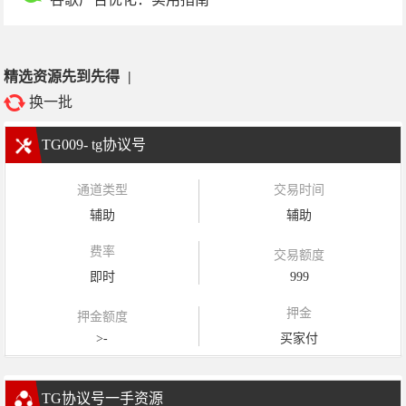
精选资源先到先得
|
换一批
TG009- tg协议号
通道类型
交易时间
辅助
辅助
费率
交易额度
即时
999
押金
押金额度
>-
买家付
TG协议号一手资源