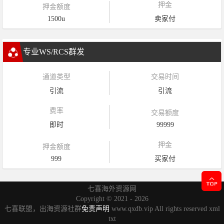
押金
押金额度
1500u
卖家付
专业WS/RCS群发
通道类型
交易时间
引流
引流
费率
交易额度
即时
99999
押金
押金额度
999
买家付
七喜海外资源网
Copyright ©
2021 - 2026
七喜联盟，出海资源社群
免责声明
www.qxdb.vip All rights reserved
xml
txt