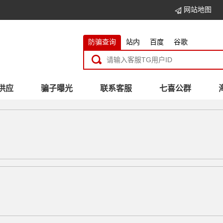
网站地图
防骗查询
站内
百度
谷歌
供应
骗子曝光
联系客服
七喜公群