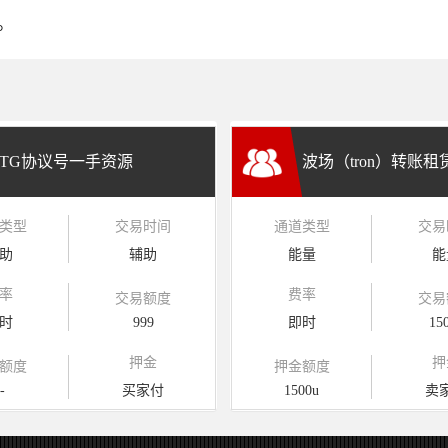
。
TG协议号一手资源
波场（tron）转账
类型
交易时间
通道类型
交易
兑换
助
辅助
能量
能
率
费率
交易额度
交易
时
999
即时
15
押金
押
额度
押金额度
-
买家付
1500u
卖