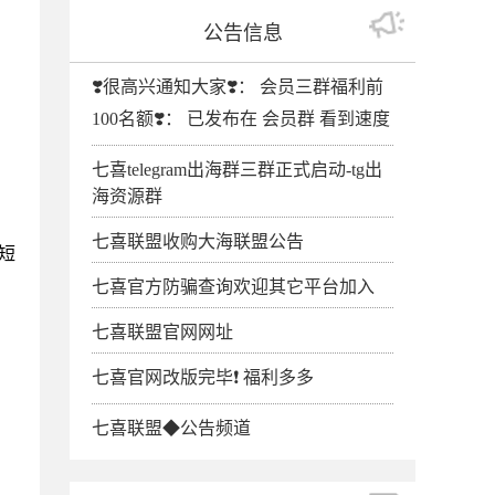
公告信息
❣️很高兴通知大家❣️： 会员三群福利前
100名额❣️： 已发布在 会员群 看到速度
七喜telegram出海群三群正式启动-tg出
海资源群
七喜联盟收购大海联盟公告
短
七喜官方防骗查询欢迎其它平台加入
七喜联盟官网网址
七喜官网改版完毕❗️ 福利多多
七喜联盟◆公告频道