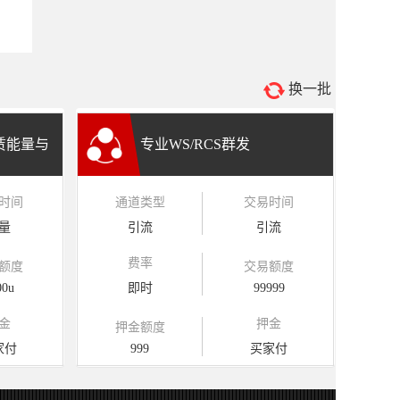
换一批
租赁能量与
专业WS/RCS群发
时间
通道类型
交易时间
量
引流
引流
费率
额度
交易额度
00u
即时
99999
金
押金
押金额度
家付
999
买家付