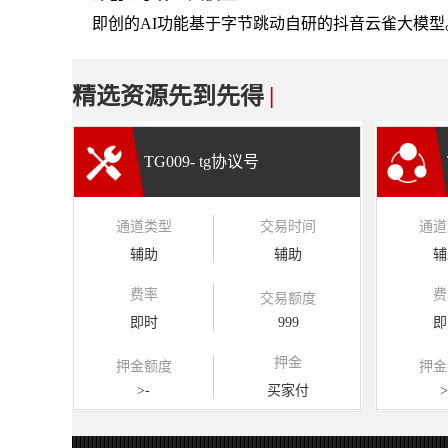
即创的AI功能基于字节跳动自研的抖音云雀大模型
精选资源先到先得
|
TG009- tg协议号
通道类型
交易时间
通道
辅助
辅助
辅
费率
费
交易额度
即时
999
即
押金
押金额度
押金
>-
买家付
>