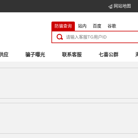
网站地图
防骗查询
站内
百度
谷歌
供应
骗子曝光
联系客服
七喜公群