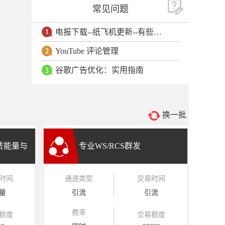
常见问题
电报下载--纸飞机更新--有些用户安卓手机无法更新电报软件
YouTube 评论管理
谷歌广告优化：实用指南
换一批
租赁能量与
专业WS/RCS群发
时间
通道类型
交易时间
量
引流
引流
费率
额度
交易额度