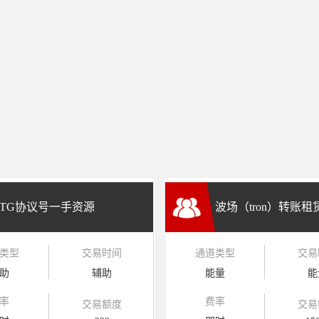
TG协议号一手资源
波场（tron）转账
类型
交易时间
通道类型
交易
兑换
助
辅助
能量
能
率
费率
交易额度
交易