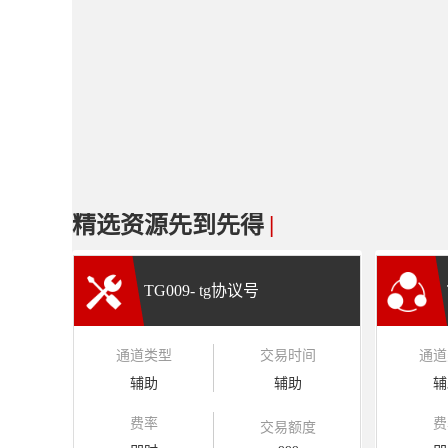
精选资源先到先得
|
TG009- tg协议号
通道类型
交易时间
通道
辅助
辅助
辅
费率
费
交易额度