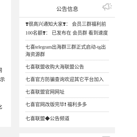
公告信息
❣️很高兴通知大家❣️： 会员三群福利前
100名额❣️： 已发布在 会员群 看到速度
七喜telegram出海群三群正式启动-tg出
海资源群
七喜联盟收购大海联盟公告
同
演示
七喜官方防骗查询欢迎其它平台加入
七喜联盟官网网址
七喜官网改版完毕❗️ 福利多多
化
七喜联盟◆公告频道