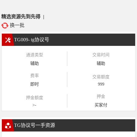
精选资源先到先得
|
换一批
TG009- tg协议号
通道类型
交易时间
辅助
辅助
费率
交易额度
即时
999
押金
押金额度
>-
买家付
TG协议号一手资源