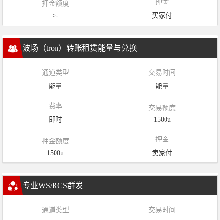
押金
押金额度
>-
买家付
波场（tron）转账租赁能量与兑换
通道类型
交易时间
能量
能量
费率
交易额度
即时
1500u
押金
押金额度
1500u
卖家付
专业WS/RCS群发
通道类型
交易时间