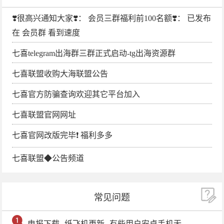
❣️很高兴通知大家❣️： 会员三群福利前100名额❣️： 已发布
在 会员群 看到速度
七喜telegram出海群三群正式启动-tg出海资源群
七喜联盟收购大海联盟公告
七喜官方防骗查询欢迎其它平台加入
七喜联盟官网网址
七喜官网改版完毕❗️ 福利多多
七喜联盟◆公告频道
常见问题
电报下载--纸飞机更新--有些用户安卓手机无法更新电报软件