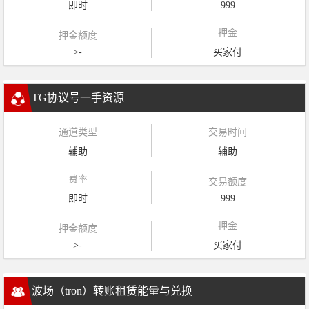
即时
999
押金
押金额度
>-
买家付
TG协议号一手资源
通道类型
交易时间
辅助
辅助
费率
交易额度
即时
999
押金
押金额度
>-
买家付
波场（tron）转账租赁能量与兑换