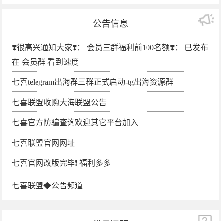
公告信息
❣️很高兴通知大家❣️： 会员三群福利前100名额❣️： 已发布
在 会员群 看到速度
七喜telegram出海群三群正式启动-tg出海资源群
七喜联盟收购大海联盟公告
七喜官方防骗查询欢迎其它平台加入
七喜联盟官网网址
七喜官网改版完毕❗️ 福利多多
七喜联盟◆公告频道