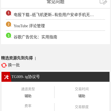
常见问题
电报下载--纸飞机更新--有些用户安卓手机无法更新电报软件
YouTube 评论管理
谷歌广告优化：实用指南
精选资源先到先得
|
换一批
TG009- tg协议号
通道类型
交易时间
辅助
辅助
费率
交易额度