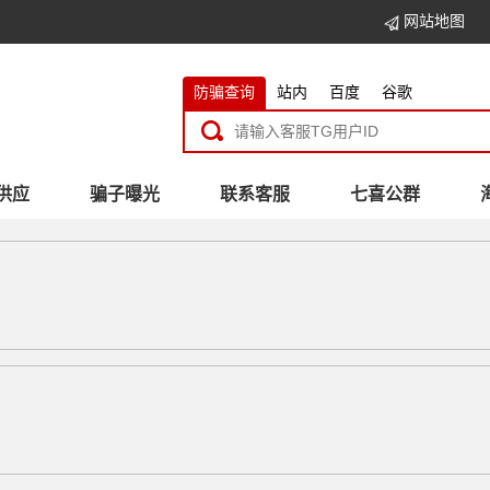
网站地图
防骗查询
站内
百度
谷歌
供应
骗子曝光
联系客服
七喜公群