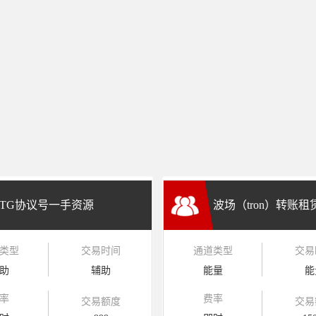
TG协议号一手资源
波场（tron）转账
类型
交易时间
通道类型
交易
兑换
助
辅助
能量
能
率
费率
交易额度
交易