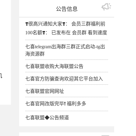
公告信息
❣️很高兴通知大家❣️： 会员三群福利前
100名额❣️： 已发布在 会员群 看到速度
七喜telegram出海群三群正式启动-tg出
海资源群
七喜联盟收购大海联盟公告
机
七喜官方防骗查询欢迎其它平台加入
七喜联盟官网网址
七喜官网改版完毕❗️ 福利多多
七喜联盟◆公告频道