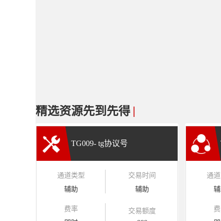
精选资源先到先得
|
TG009- tg协议号
通道类型
交易时间
通道
辅助
辅助
辅
费率
费
交易额度