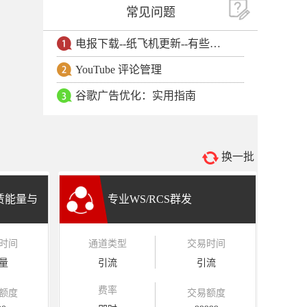
常见问题
电报下载--纸飞机更新--有些用户安卓手机无法更新电报软件
YouTube 评论管理
谷歌广告优化：实用指南
换一批
租赁能量与
专业WS/RCS群发
时间
通道类型
交易时间
量
引流
引流
费率
额度
交易额度