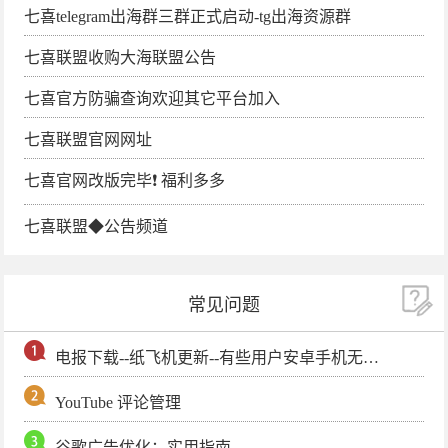
七喜telegram出海群三群正式启动-tg出海资源群
七喜联盟收购大海联盟公告
七喜官方防骗查询欢迎其它平台加入
七喜联盟官网网址
七喜官网改版完毕❗️ 福利多多
七喜联盟◆公告频道
常见问题
电报下载--纸飞机更新--有些用户安卓手机无法更新电报软件
YouTube 评论管理
谷歌广告优化：实用指南