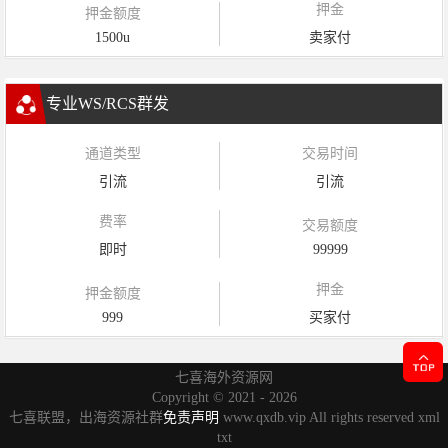
押金
押金额度
1500u
卖家付
专业WS/RCS群发
通道类型
交易时间
引流
引流
费率
交易额度
即时
99999
押金
押金额度
999
买家付
七喜海外资源网
Copyright ©
2021 - 2026
七喜联盟，出海资源社群
免责声明
www.qxdb.vip All rights reserved
xml
txt