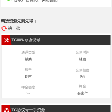
精选资源先到先得
|
换一批
TG009- tg协议号
通道类型
交易时间
辅助
辅助
费率
交易额度
即时
999
押金
押金额度
>-
买家付
TG协议号一手资源