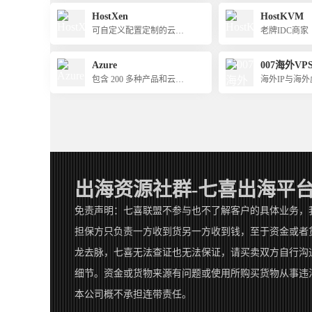
HostXen
HostKVM
可自定义配置定制的云服
老牌IDC商家
务器
Azure
007海外VP
包含 200 多种产品和云服
海外IP与海
务
（即VPS）
出海资源社群-七喜出海平
免责声明：七喜联盟不参与也不了解客户的具体业务，
担保方只负责一方收到货另一方收到钱，至于资金或者
龙去脉，七喜无法查证也无法保证，请买卖双方自行沟
细节。资金或货物来源有问题或使用所购买货物从事违
本公司概不承担连带责任。