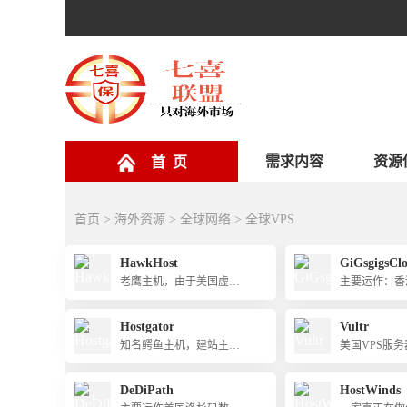
需求内容
资源
首 页
首页
>
海外资源
>
全球网络
>
全球VPS
HawkHost
GiGsgigsCl
老鹰主机，由于美国虚拟
主要运作：香
主机租用价格便宜,因而备
大带宽、CN
受站长喜爱。
亚、美国洛杉矶
Hostgator
Vultr
A、高防）等
知名鳄鱼主机，建站主机
美国VPS服
服务器和VP
VPS服务器首选
价格厚道，支
双语，支持支
款
DeDiPath
HostWinds