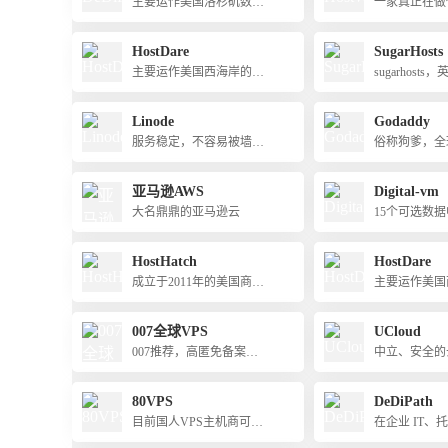
主要运作美国洛杉矶数据
一家真正在做
中心的主机业务，包括：
服务器主机业
虚拟主机、VPS、独立服
国外口碑好到
HostDare
SugarHosts
务器，尤其是VPS，配置
主要运作美国西海岸的主
sugarhost
高（大内存、大硬盘、大
机业务，特别是亚洲优化
商家，也提供
流量），价格低，还有Wi
线路，支持支付宝付款
盘和SSD，基
Linode
Godaddy
ndows系统；支持支付
有windows
宝、PayPal等付款
服务稳定，不容易被墙，
俗称狗爹，全
香港、台湾机
有日本和新加坡节点，速
机和域名服务
中文，方便
度快
亚马逊AWS
Digital-vm
大名鼎鼎的亚马逊云
15个可选数据
加坡机房多，
持支付宝付款
HostHatch
HostDare
成立于2011年的美国商
主要运作美国
家，主要运作VPS业务
机业务，特别
线路，支持支
007全球VPS
UCloud
007推荐，高匿免备案全
中立、安全的
球云vps，跨境建站必备
平台
80VPS
DeDiPath
目前国人VPS主机商可选
在企业 IT、
择海外节点最多的主机商
管方面拥有丰