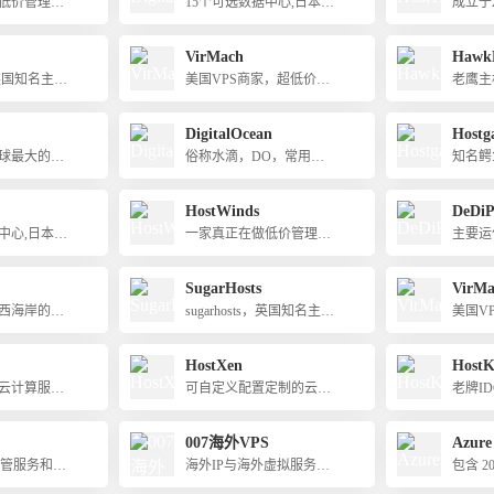
低价管理型
15个可选数据中心,日本新
成立于
务的公司，
加坡机房多，速度快，支
厂商，
爆炸！
持支付宝付款
VirMach
Hawk
s，英国知名主机
美国VPS商家，超低价贱
老鹰主
VPS（机械
卖，支持支付宝付款
主机租
于XEN，也
受站长
DigitalOcean
Hostg
），洛杉矶、
球最大的主
俗称水滴，DO，常用主
知名鳄
房.网站支持
商之一
机服务商
VPS
HostWinds
DeDiP
中心,日本新
一家真正在做低价管理型
主要运
速度快，支
服务器主机业务的公司，
中心的
国外口碑好到爆炸！
虚拟主
SugarHosts
VirMa
务器，
西海岸的主
sugarhosts，英国知名主机
美国V
高（大
是亚洲优化
商家，也提供VPS（机械
卖，支
流量）
付宝付款
盘和SSD，基于XEN，也
HostXen
Host
ndo
有windows），洛杉矶、
云计算服务
可自定义配置定制的云服
宝、Pa
老牌I
香港、台湾机房.网站支持
务器
中文，方便
007海外VPS
Azure
托管服务和托
海外IP与海外虚拟服务器
包含 2
富的经验
（即VPS）
务