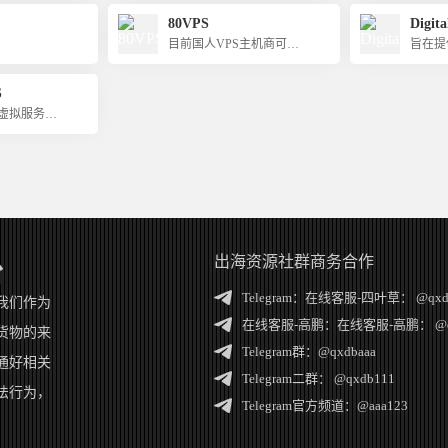
80VPS
Digit
目前国人VPS主机商可选
旨在提
择海外节点最多的主机商
定的云
S
外虚拟服务器
出海资源社群商务合作
台
Telegram：
在线客服-四叶草： @qxd
我们作为
在线客服-高鹏：
在线客服-高鹏： @q
货物的来
Telegram群：
@qxdbaaa
通好相关
Telegram二群：
@qxdb111
法行为，
Telegram官方频道：
@aaa123