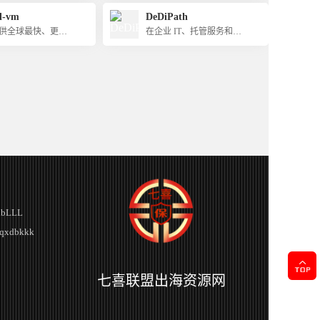
al-vm
DeDiPath
供全球最快、更稳
在企业 IT、托管服务和托
VPS基础设施
管方面拥有丰富的经验
bLLL
xdbkkk
七喜联盟出海资源网