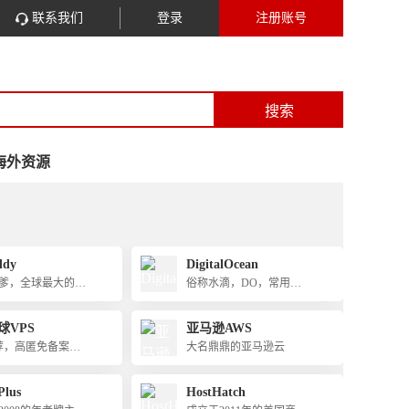
联系我们
登录
注册账号
搜索
海外资源
ddy
DigitalOcean
爹，全球最大的主
俗称水滴，DO，常用主
名服务商之一
机服务商
球VPS
亚马逊AWS
推荐，高匿免备案全
大名鼎鼎的亚马逊云
ps，跨境建站必备
Plus
HostHatch