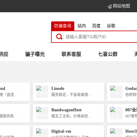
网站地图
防骗查询
站内
百度
谷歌
供应
骗子曝光
联系客服
七喜公群
oud
Linode
Goda
港（直连、
服务稳定，不容易被墙，
俗称狗
2）、马来西
有日本和新加坡节点，速
机和域
（CN2 GI
度快
BandwagonHost
007全
机房的独立
务器提供商，
搬瓦工主机，价格亲民，
007
S，支持中英
持支付宝付
支持支付宝付款
球云v
付宝付款
Digital-vm
Host1