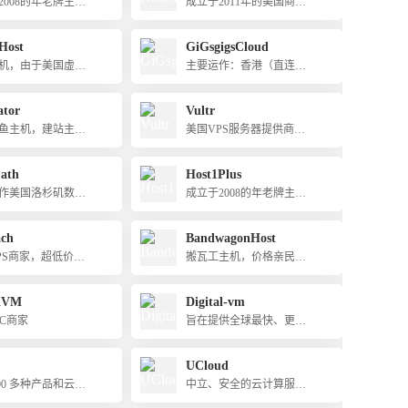
2008的年老牌主机
成立于2011年的美国商
支持支付宝付款
家，主要运作VPS业务
Host
GiGsgigsCloud
机，由于美国虚拟
主要运作：香港（直连、
用价格便宜,因而备
大带宽、CN2）、马来西
喜爱。
亚、美国洛杉矶（CN2 GI
ator
Vultr
A、高防）等机房的独立
鱼主机，建站主机
美国VPS服务器提供商，
服务器和VPS，支持中英
服务器首选
价格厚道，支持支付宝付
双语，支持支付宝付款
款
ath
Host1Plus
作美国洛杉矶数据
成立于2008的年老牌主机
主机业务，包括：
厂商，支持支付宝付款
机、VPS、独立服
ch
BandwagonHost
尤其是VPS，配置
PS商家，超低价贱
搬瓦工主机，价格亲民，
内存、大硬盘、大
持支付宝付款
支持支付宝付款
，价格低，还有Wi
KVM
Digital-vm
ws系统；支持支付
yPal等付款
DC商家
旨在提供全球最快、更稳
定的云VPS基础设施
UCloud
00 多种产品和云服
中立、安全的云计算服务
平台