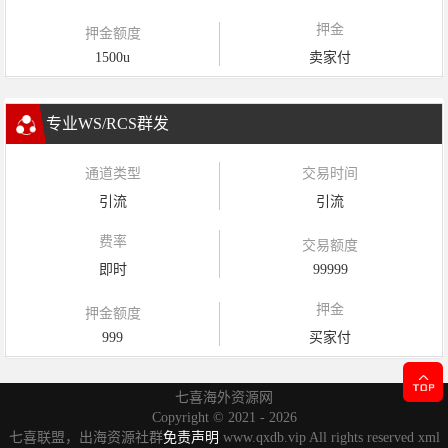
押金
押金额度
1500u
卖家付
专业WS/RCS群发
通道类型
交易时间
引流
引流
费率
交易额度
即时
99999
押金
押金额度
999
买家付
七喜海外资源网
Copyright ©
2021 - 2026
七喜联盟，出海资源社群
免责声明
www.qxdb.vip All rights reserved
xml