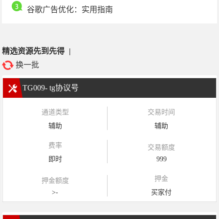
谷歌广告优化：实用指南
精选资源先到先得
|
换一批
TG009- tg协议号
通道类型
交易时间
辅助
辅助
费率
交易额度
即时
999
押金
押金额度
>-
买家付