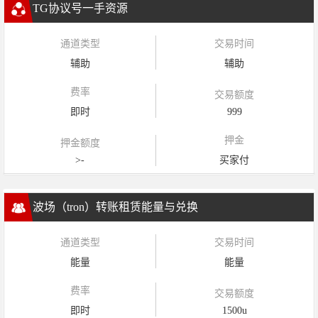
TG协议号一手资源
通道类型
交易时间
辅助
辅助
费率
交易额度
即时
999
押金
押金额度
>-
买家付
波场（tron）转账租赁能量与兑换
通道类型
交易时间
能量
能量
费率
交易额度
即时
1500u