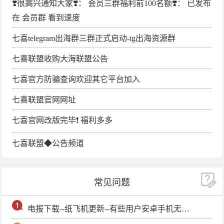
❣️很高兴通知大家❣️： 会员三群福利前100名额❣️： 已发布
在 会员群 看到速度
七喜telegram出海群三群正式启动-tg出海资源群
七喜联盟收购大海联盟公告
七喜官方防骗查询欢迎其它平台加入
七喜联盟官网网址
七喜官网改版完毕❗️ 福利多多
七喜联盟◆公告频道
常见问题
电报下载--纸飞机更新--有些用户安卓手机无法更新电报软件