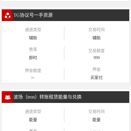
TG协议号一手资源
通道类型
交易时间
辅助
辅助
费率
交易额度
即时
999
押金
押金额度
>-
买家付
波场（tron）转账租赁能量与兑换
通道类型
交易时间
能量
能量