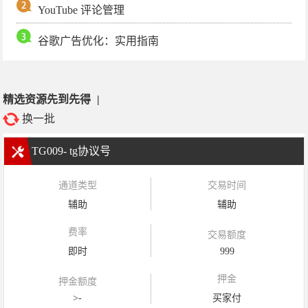
YouTube 评论管理
谷歌广告优化：实用指南
精选资源先到先得
|
换一批
TG009- tg协议号
通道类型
交易时间
辅助
辅助
费率
交易额度
即时
999
押金
押金额度
>-
买家付