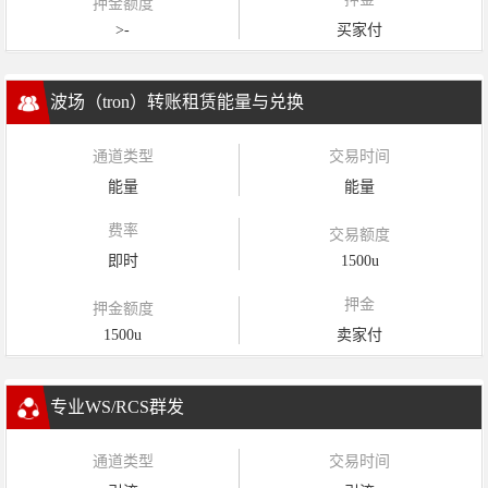
押金额度
>-
买家付
波场（tron）转账租赁能量与兑换
通道类型
交易时间
能量
能量
费率
交易额度
即时
1500u
押金
押金额度
1500u
卖家付
专业WS/RCS群发
通道类型
交易时间