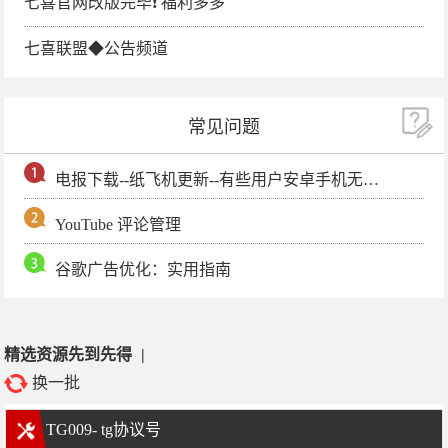
七喜官网改版完毕❗️ 福利多多
七喜联盟◆公告频道
常见问题
电报下载--纸飞机更新--有些用户安卓手机无法更新电报软件
YouTube 评论管理
谷歌广告优化：实用指南
精选资源先到先得
|
换一批
TG009- tg协议号