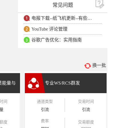
常见问题
电报下载--纸飞机更新--有些用户安卓手机无法更新电报软件
YouTube 评论管理
谷歌广告优化：实用指南
换一批
租赁能量与
专业WS/RCS群发
时间
通道类型
交易时间
量
引流
引流
费率
额度
交易额度