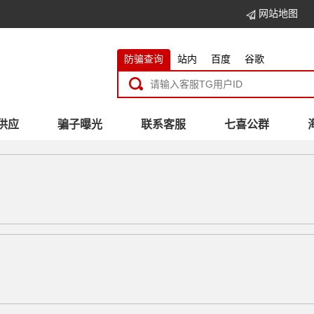
网站地图
防骗查询
站内
百度
谷歌
供应
骗子曝光
联系客服
七喜公群