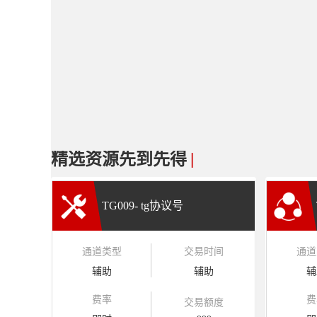
精选资源先到先得
|
TG009- tg协议号
通道类型
交易时间
通道
辅助
辅助
辅
费率
费
交易额度