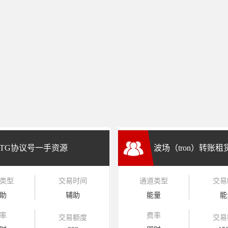
TG协议号一手资源
波场（tron）转账
类型
交易时间
通道类型
交易
兑换
助
辅助
能量
能
率
费率
交易额度
交易