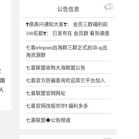
公告信息
❣️很高兴通知大家❣️： 会员三群福利前
100名额❣️： 已发布在 会员群 看到速度
七喜telegram出海群三群正式启动-tg出
海资源群
七喜联盟收购大海联盟公告
室
美国
七喜官方防骗查询欢迎其它平台加入
人
七喜联盟官网网址
七喜官网改版完毕❗️ 福利多多
七喜联盟◆公告频道