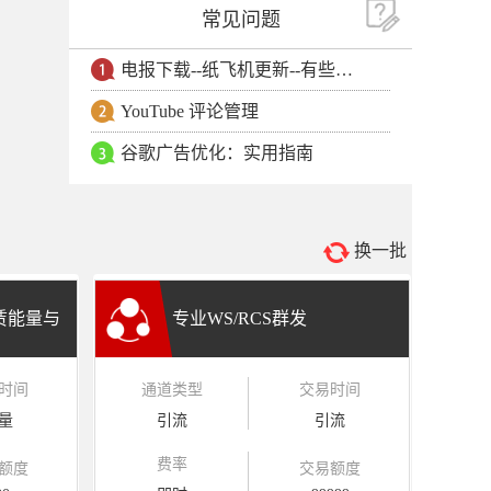
常见问题
电报下载--纸飞机更新--有些用户安卓手机无法更新电报软件
YouTube 评论管理
谷歌广告优化：实用指南
换一批
租赁能量与
专业WS/RCS群发
时间
通道类型
交易时间
量
引流
引流
费率
额度
交易额度