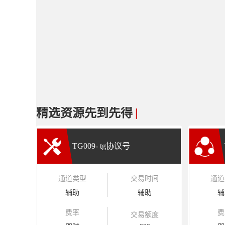
精选资源先到先得
|
TG009- tg协议号
通道类型
交易时间
通道
辅助
辅助
辅
费率
费
交易额度