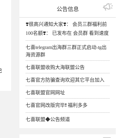
公告信息
❣️很高兴通知大家❣️： 会员三群福利前
100名额❣️： 已发布在 会员群 看到速度
七喜telegram出海群三群正式启动-tg出
海资源群
七喜联盟收购大海联盟公告
记
七喜官方防骗查询欢迎其它平台加入
七喜联盟官网网址
七喜官网改版完毕❗️ 福利多多
七喜联盟◆公告频道