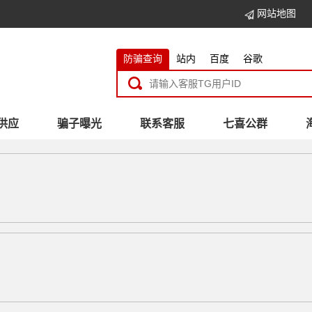
网站地图
防骗查询
站内
百度
谷歌
供应
骗子曝光
联系客服
七喜公群