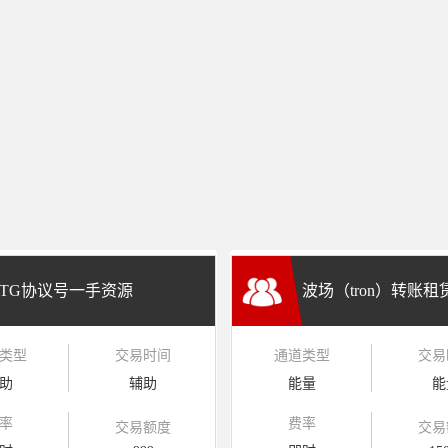
TG协议号一手资源
波场（tron）转账
类型
交易时间
通道类型
交易
兑换
助
辅助
能量
能
率
费率
交易额度
交易