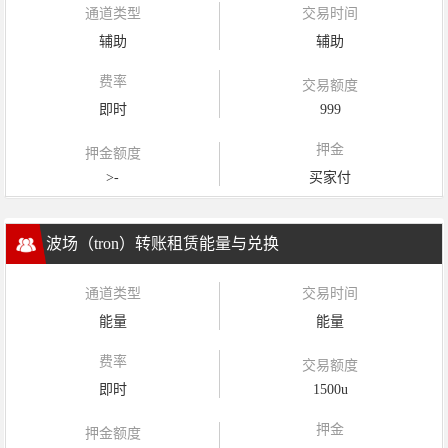
通道类型
交易时间
辅助
辅助
费率
交易额度
即时
999
押金
押金额度
>-
买家付
波场（tron）转账租赁能量与兑换
通道类型
交易时间
能量
能量
费率
交易额度
即时
1500u
押金
押金额度