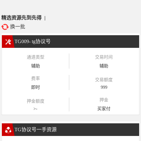
精选资源先到先得
|
换一批
TG009- tg协议号
通道类型
交易时间
辅助
辅助
费率
交易额度
即时
999
押金
押金额度
>-
买家付
TG协议号一手资源