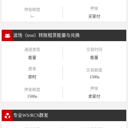
押金
押金额度
>-
买家付
波场（tron）转账租赁能量与兑换
通道类型
交易时间
能量
能量
费率
交易额度
即时
1500u
押金
押金额度
1500u
卖家付
专业WS/RCS群发