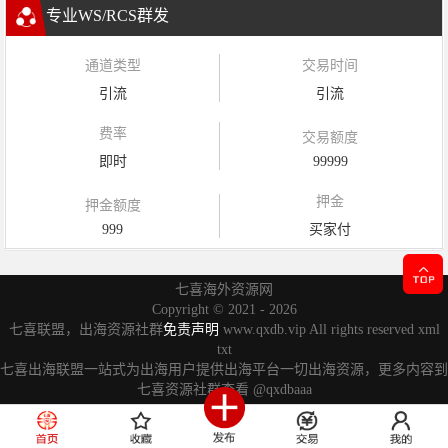
专业WS/RCS群发
通道类型
交易时间
引流
引流
费率
交易额度
即时
99999
押金
押金额度
999
买家付
七喜海外资源网
Copyright ©
2021 - 2026
七喜联盟，出海资源社群
免责声明
www.qxdb.vip All rights reserved
xml
txt
七喜出海联盟一站式为出海用户提供出海平台一切出海资源，更多内容到
七喜资源社群查看
@qxdbaaa