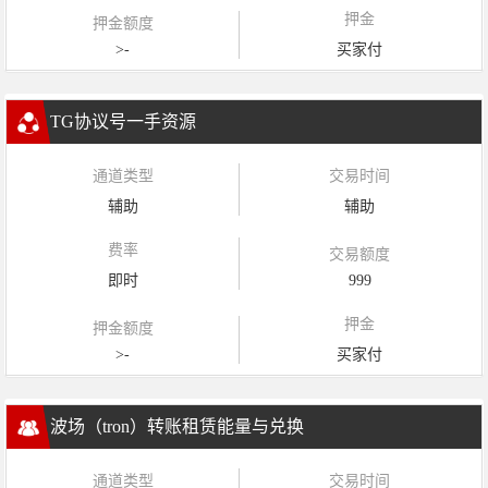
押金
押金额度
>-
买家付
TG协议号一手资源
通道类型
交易时间
辅助
辅助
费率
交易额度
即时
999
押金
押金额度
>-
买家付
波场（tron）转账租赁能量与兑换
通道类型
交易时间