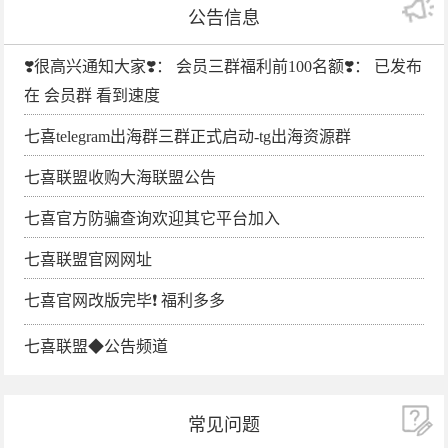
公告信息
❣️很高兴通知大家❣️： 会员三群福利前100名额❣️： 已发布
在 会员群 看到速度
七喜telegram出海群三群正式启动-tg出海资源群
七喜联盟收购大海联盟公告
七喜官方防骗查询欢迎其它平台加入
七喜联盟官网网址
七喜官网改版完毕❗️ 福利多多
七喜联盟◆公告频道
常见问题