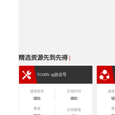
精选资源先到先得
|
TG009- tg协议号
通道类型
交易时间
通道
辅助
辅助
辅
费率
费
交易额度