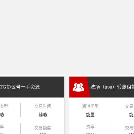
TG协议号一手资源
波场（tron）转账
类型
交易时间
通道类型
交易
兑换
助
辅助
能量
能
率
费率
交易额度
交易