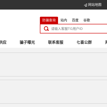
网站地图
防骗查询
站内
百度
谷歌
供应
骗子曝光
联系客服
七喜公群