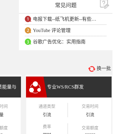
常见问题
电报下载--纸飞机更新--有些用户安卓手机无法更新电报软件
YouTube 评论管理
谷歌广告优化：实用指南
换一批
租赁能量与
专业WS/RCS群发
时间
通道类型
交易时间
量
引流
引流
费率
额度
交易额度