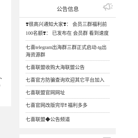
公告信息
❣️很高兴通知大家❣️： 会员三群福利前
100名额❣️： 已发布在 会员群 看到速度
七喜telegram出海群三群正式启动-tg出
海资源群
七喜联盟收购大海联盟公告
购、
七喜官方防骗查询欢迎其它平台加入
为
七喜联盟官网网址
七喜官网改版完毕❗️ 福利多多
七喜联盟◆公告频道