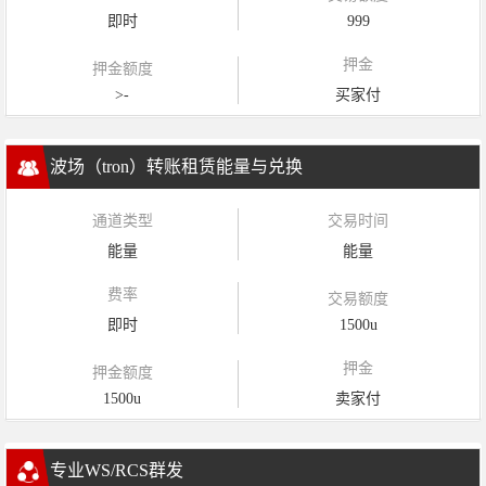
即时
999
押金
押金额度
>-
买家付
波场（tron）转账租赁能量与兑换
通道类型
交易时间
能量
能量
费率
交易额度
即时
1500u
押金
押金额度
1500u
卖家付
专业WS/RCS群发