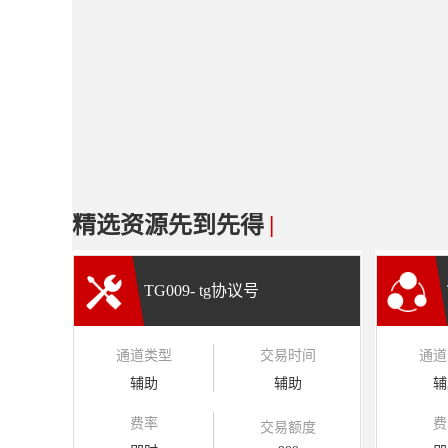
精选资源先到先得
|
TG009- tg协议号
通道类型
交易时间
通道
辅助
辅助
辅
费率
费
交易额度