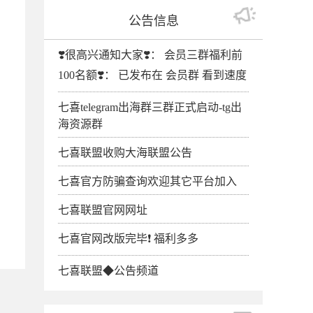
公告信息
❣️很高兴通知大家❣️： 会员三群福利前
100名额❣️： 已发布在 会员群 看到速度
七喜telegram出海群三群正式启动-tg出
海资源群
七喜联盟收购大海联盟公告
七喜官方防骗查询欢迎其它平台加入
七喜联盟官网网址
七喜官网改版完毕❗️ 福利多多
七喜联盟◆公告频道