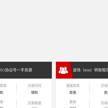
TG协议号一手资源
波场（tron）转账
类型
交易时间
通道类型
交易
兑换
助
辅助
能量
能
率
费率
交易额度
交易