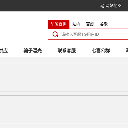
网站地图
防骗查询
站内
百度
谷歌
供应
骗子曝光
联系客服
七喜公群