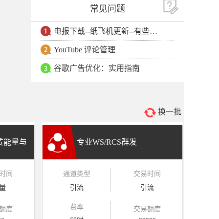
常见问题
电报下载--纸飞机更新--有些用户安卓手机无法更新电报软件
YouTube 评论管理
谷歌广告优化：实用指南
换一批
租赁能量与
专业WS/RCS群发
时间
通道类型
交易时间
量
引流
引流
费率
额度
交易额度