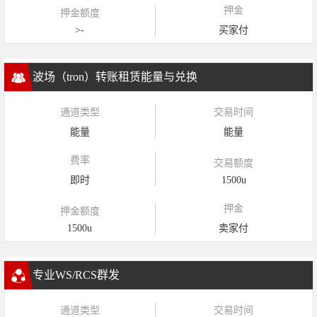
押金
押金额度
>-
买家付
波场（tron）转账租赁能量与兑换
通道类型
交易时间
能量
能量
费率
交易额度
即时
1500u
押金
押金额度
1500u
卖家付
专业WS/RCS群发
通道类型
交易时间