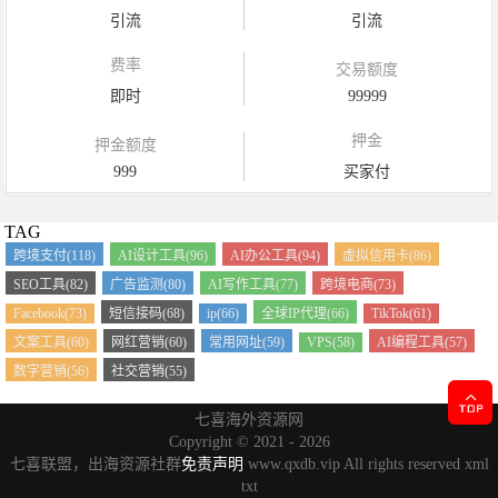
引流
引流
费率
交易额度
即时
99999
押金
押金额度
999
买家付
TAG
跨境支付(118)
AI设计工具(96)
AI办公工具(94)
虚拟信用卡(86)
SEO工具(82)
广告监测(80)
AI写作工具(77)
跨境电商(73)
Facebook(73)
短信接码(68)
ip(66)
全球IP代理(66)
TikTok(61)
文案工具(60)
网红营销(60)
常用网址(59)
VPS(58)
AI编程工具(57)
数字营销(56)
社交营销(55)
七喜海外资源网
Copyright ©
2021 - 2026
七喜联盟，出海资源社群
免责声明
www.qxdb.vip All rights reserved
xml
txt