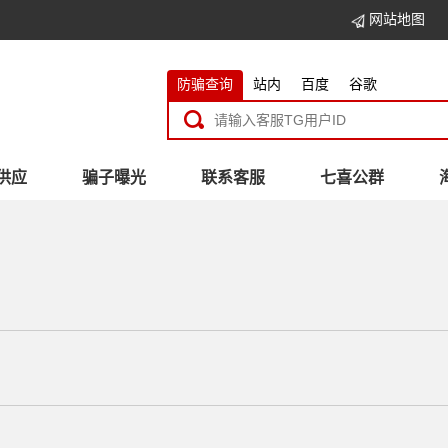
网站地图
防骗查询
站内
百度
谷歌
供应
骗子曝光
联系客服
七喜公群