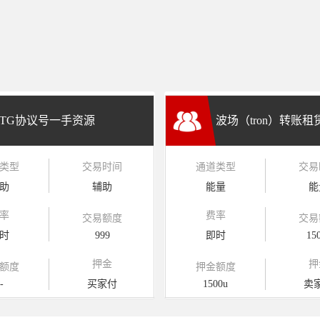
TG协议号一手资源
波场（tron）转账
类型
交易时间
通道类型
交易
兑换
助
辅助
能量
能
率
费率
交易额度
交易
时
999
即时
15
押金
押
额度
押金额度
-
买家付
1500u
卖