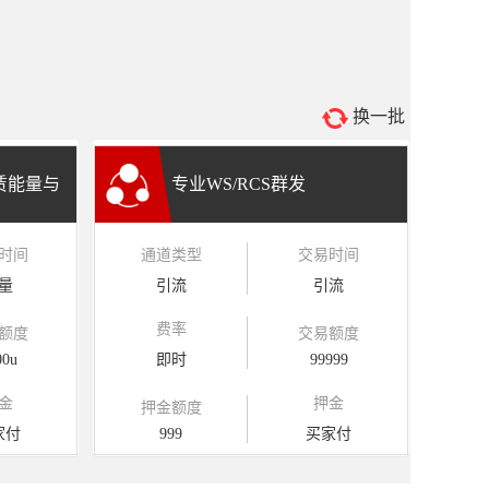
换一批
租赁能量与
专业WS/RCS群发
时间
通道类型
交易时间
量
引流
引流
费率
额度
交易额度
00u
即时
99999
金
押金
押金额度
家付
999
买家付