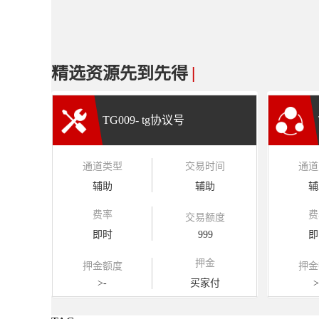
精选资源先到先得
|
TG009- tg协议号
通道类型
交易时间
通道
辅助
辅助
辅
费率
费
交易额度
即时
999
即
押金
押金额度
押金
>-
买家付
>