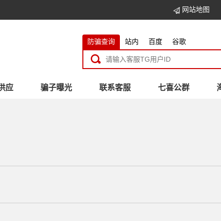
网站地图
防骗查询
站内
百度
谷歌
供应
骗子曝光
联系客服
七喜公群