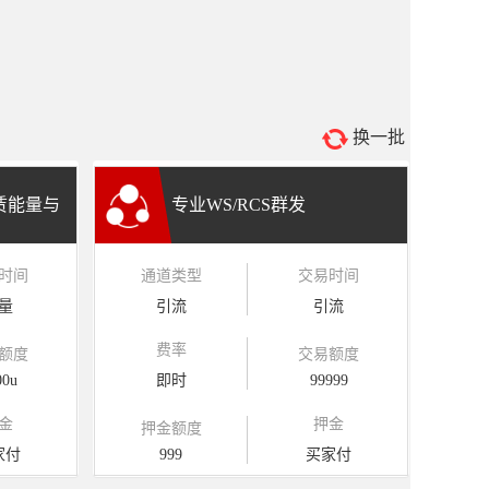
换一批
租赁能量与
专业WS/RCS群发
时间
通道类型
交易时间
量
引流
引流
费率
额度
交易额度
00u
即时
99999
金
押金
押金额度
家付
999
买家付