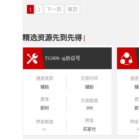
1
2
下一页
尾页
精选资源先到先得
|
TG009- tg协议号
通道类型
交易时间
通道
辅助
辅助
辅
费率
费
交易额度
即时
999
即
押金
押金额度
押金
>-
买家付
>