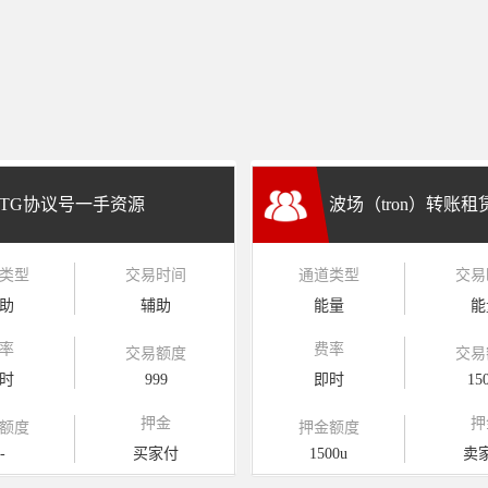
TG协议号一手资源
波场（tron）转账
类型
交易时间
通道类型
交易
兑换
助
辅助
能量
能
率
费率
交易额度
交易
时
999
即时
15
押金
押
额度
押金额度
-
买家付
1500u
卖