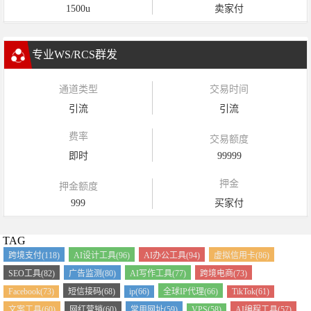
1500u
卖家付
专业WS/RCS群发
通道类型
交易时间
引流
引流
费率
交易额度
即时
99999
押金
押金额度
999
买家付
TAG
跨境支付(118)
AI设计工具(96)
AI办公工具(94)
虚拟信用卡(86)
SEO工具(82)
广告监测(80)
AI写作工具(77)
跨境电商(73)
Facebook(73)
短信接码(68)
ip(66)
全球IP代理(66)
TikTok(61)
文案工具(60)
网红营销(60)
常用网址(59)
VPS(58)
AI编程工具(57)