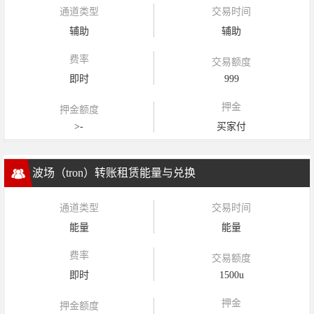
通道类型
交易时间
辅助
辅助
费率
交易额度
即时
999
押金
押金额度
>-
买家付
波场（tron）转账租赁能量与兑换
通道类型
交易时间
能量
能量
费率
交易额度
即时
1500u
押金
押金额度