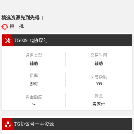
精选资源先到先得
|
换一批
TG009- tg协议号
通道类型
交易时间
辅助
辅助
费率
交易额度
即时
999
押金
押金额度
>-
买家付
TG协议号一手资源