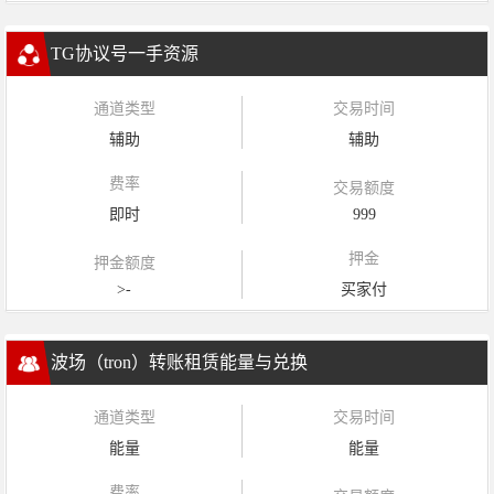
TG协议号一手资源
通道类型
交易时间
辅助
辅助
费率
交易额度
即时
999
押金
押金额度
>-
买家付
波场（tron）转账租赁能量与兑换
通道类型
交易时间
能量
能量
费率