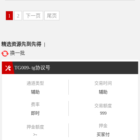
1
2
下一页
尾页
精选资源先到先得
|
换一批
TG009- tg协议号
通道类型
交易时间
辅助
辅助
费率
交易额度
即时
999
押金
押金额度
>-
买家付