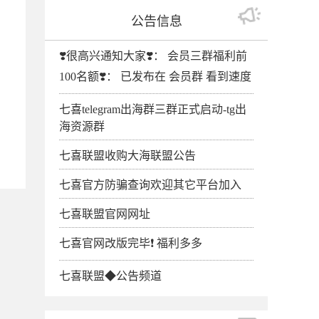
公告信息
❣️很高兴通知大家❣️： 会员三群福利前
100名额❣️： 已发布在 会员群 看到速度
七喜telegram出海群三群正式启动-tg出
海资源群
七喜联盟收购大海联盟公告
七喜官方防骗查询欢迎其它平台加入
七喜联盟官网网址
七喜官网改版完毕❗️ 福利多多
七喜联盟◆公告频道