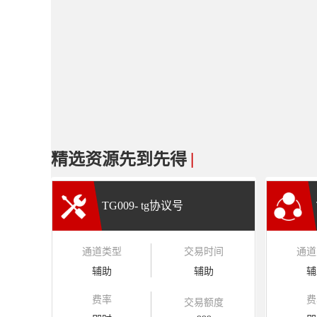
精选资源先到先得
|
TG009- tg协议号
通道类型
交易时间
通道
辅助
辅助
辅
费率
费
交易额度