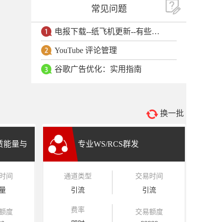
常见问题
电报下载--纸飞机更新--有些用户安卓手机无法更新电报软件
YouTube 评论管理
谷歌广告优化：实用指南
换一批
租赁能量与
专业WS/RCS群发
时间
通道类型
交易时间
量
引流
引流
费率
额度
交易额度