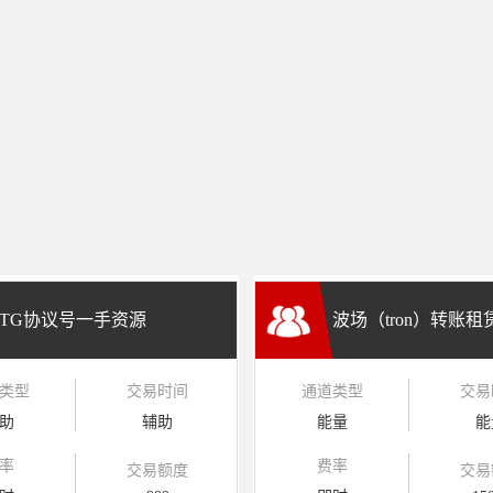
TG协议号一手资源
波场（tron）转账
类型
交易时间
通道类型
交易
兑换
助
辅助
能量
能
率
费率
交易额度
交易