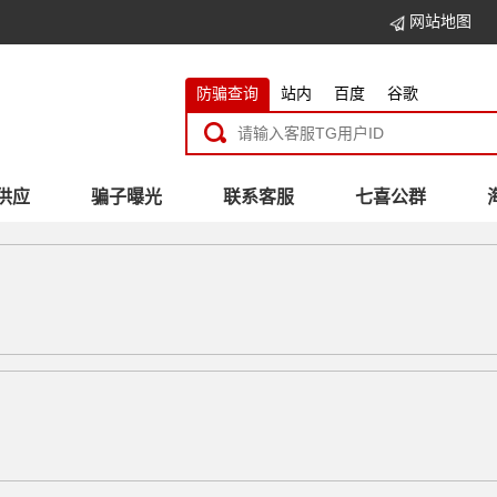
网站地图
防骗查询
站内
百度
谷歌
供应
骗子曝光
联系客服
七喜公群