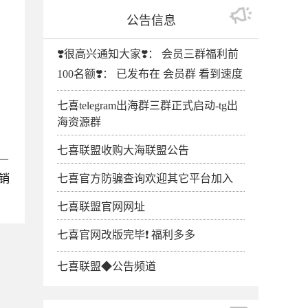
公告信息
❣️很高兴通知大家❣️： 会员三群福利前
100名额❣️： 已发布在 会员群 看到速度
七喜telegram出海群三群正式启动-tg出
海资源群
七喜联盟收购大海联盟公告
—
销
七喜官方防骗查询欢迎其它平台加入
七喜联盟官网网址
七喜官网改版完毕❗️ 福利多多
七喜联盟◆公告频道