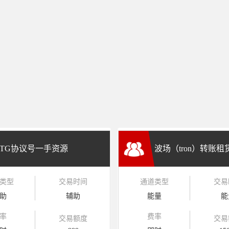
TG协议号一手资源
波场（tron）转账
类型
交易时间
通道类型
交易
兑换
助
辅助
能量
能
率
费率
交易额度
交易