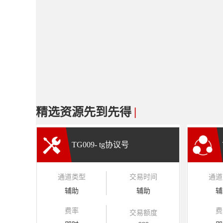
精选资源先到先得
|
TG009- tg协议号
通道类型
交易时间
通道
辅助
辅助
辅
费率
费
交易额度