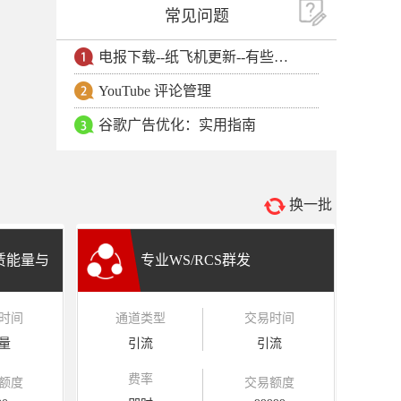
常见问题
电报下载--纸飞机更新--有些用户安卓手机无法更新电报软件
YouTube 评论管理
谷歌广告优化：实用指南
换一批
租赁能量与
专业WS/RCS群发
时间
通道类型
交易时间
量
引流
引流
费率
额度
交易额度