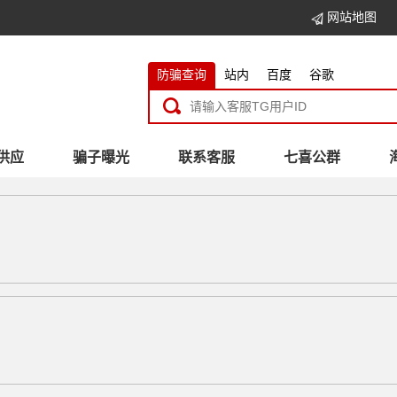
网站地图
防骗查询
站内
百度
谷歌
供应
骗子曝光
联系客服
七喜公群